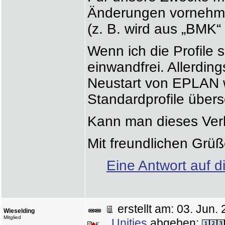
Änderungen vornehme
(z. B. wird aus „BMK“
Wenn ich die Profile 
einwandfrei. Allerdin
Neustart von EPLAN w
Standardprofile übers
Kann man dieses Verh
Mit freundlichen Grü
Eine Antwort auf d
erstellt am: 03. Ju
Wieselding
Mitglied
Unities
abgeben: