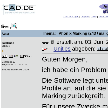
CAD.de Login
|
Logout
|
Profil
|
Profil b
|
Thema: Phönix Marking (243 / mal 
Autor
erstellt am: 03. Ju
Bullowag
Mitglied
Unities
abgeben:
Guten Morgen,
Beiträge: 17
Registriert: 30.08.2024
ich habe ein Problem
EPLAN Electric P8 2026
Die Software legt unt
Profile an, auf die s
Marking zurückgreift.
Für unsere Zwecke mus