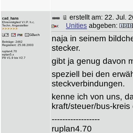
erstellt am: 22. Jul
cad_hans
Ehrenmitglied V.I.P. h.c.
Unities
abgeben:
Techn. Angestellter
naja in seinem bildch
Beiträge: 2462
Registriert: 25.08.2003
stecker.
ruplan4.70
eplan5.x
P8 V1.9 bis V2.7
gibt ja genug davon 
speziell bei den erw
steckverbindungen.
kenne ich von uns, da
kraft/steuer/bus-kreis 
------------------
ruplan4.70