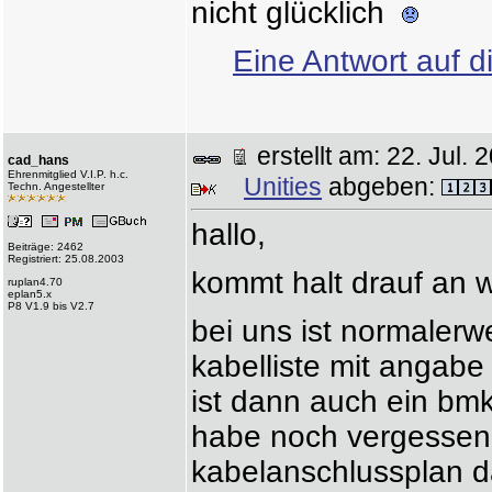
nicht glücklich
Eine Antwort auf d
erstellt am: 22. Jul
cad_hans
Ehrenmitglied V.I.P. h.c.
Unities
abgeben:
Techn. Angestellter
hallo,
Beiträge: 2462
Registriert: 25.08.2003
kommt halt drauf an w
ruplan4.70
eplan5.x
P8 V1.9 bis V2.7
bei uns ist normalerw
kabelliste mit angabe
ist dann auch ein bm
habe noch vergessen 
kabelanschlussplan da