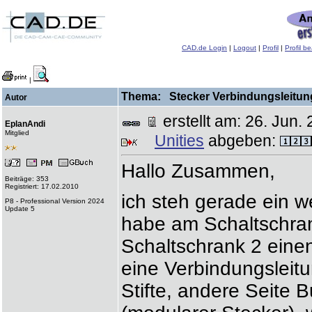
CAD.de Login
|
Logout
|
Profil
|
Profil b
|
Thema: Stecker Verbindungsleitung
Autor
erstellt am: 26. Ju
EplanAndi
Mitglied
Unities
abgeben:
Hallo Zusammen,
Beiträge: 353
Registriert: 17.02.2010
ich steh gerade ein w
P8 - Professional Version 2024
Update 5
habe am Schaltschra
Schaltschrank 2 einen 
eine Verbindungsleitu
Stifte, andere Seite