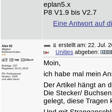
eplan5.x
P8 V1.9 bis V2.7
Eine Antwort auf d
erstellt am: 22. Jul
Alex 82
Mitglied
Unities
abgeben:
Elektrotechniker
Moin,
Beiträge: 207
Registriert: 04.01.2010
ich habe mal mein An
P8- Professional
Version: 2026
und alles davor
Der Artikel hängt an 
Die Stecker/ Buchsen
gelegt, diese Tragen k
Und mit Stranganschl