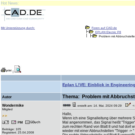
Hot News:
Mit Unterstützung durch:
Foren auf CAD.de
EPLAN Electric P8
Problem mit Abbruchstelle
|
Eplan L!VE: Einblick in Engineering
Thema: Problem mit Abbruchstel
Autor
Wondermike
erstellt am: 14. Mai. 2024 09:29
<--
Mitglied
Hallo,
Wenn ich eine Signalleitung über mehrere Se
Mal angenommen, das Signal heißt "Trigger", 
zum rechten Rand von Blatt 8 und hat dort w
Beiträge: 105
wieder mit einer Abbruchstellen "Trigger -> " u
Registriert: 25.04.2008