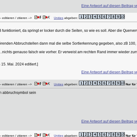
Eine Antwort auf diesen Beitrag v
 editieren / zitieren -->
Unities
abgeben:
unktioniert, da springt er locker durch die Seiten, so wie es soll. Aber die Querv
nden Abbruchstellen dann mal die selbe Sortierkennung gegeben, also zB 100, 102
.nichts genauso falsch wie vorher. Er verweist am rechten Rand immer wieder zum 
5. Mai. 2024 editiert.]
Eine Antwort auf diesen Beitrag v
 editieren / zitieren -->
Unities
abgeben:
Nur fü
kein abbruchsymbol sein
Eine Antwort auf diesen Beitrag v
 editieren / zitieren -->
Unities
abgeben:
Nur fü