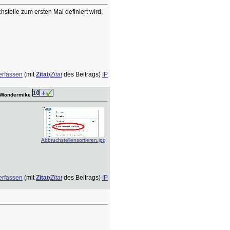
stelle zum ersten Mal definiert wird,
erfassen
(mit
Zitat
/
Zitat
des Beitrags)
IP
r Wondermike
Abbruchstellensortieren.jpg
erfassen
(mit
Zitat
/
Zitat
des Beitrags)
IP