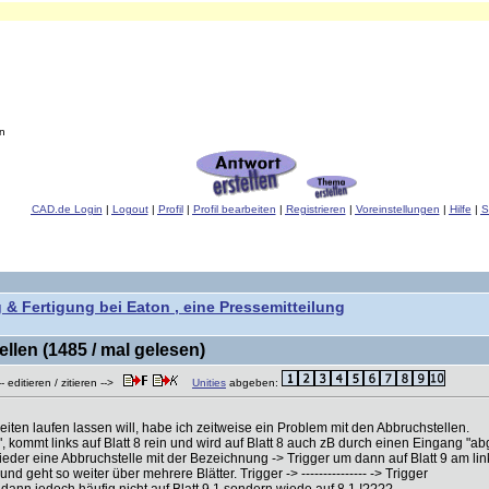
n
CAD.de Login
|
Logout
|
Profil
|
Profil bearbeiten
|
Registrieren
|
Voreinstellungen
|
Hilfe
|
S
 & Fertigung bei Eaton , eine Pressemitteilung
len (1485 / mal gelesen)
 editieren / zitieren -->
Unities
abgeben:
iten laufen lassen will, habe ich zeitweise ein Problem mit den Abbruchstellen.
kommt links auf Blatt 8 rein und wird auf Blatt 8 auch zB durch einen Eingang "abge
ieder eine Abbruchstelle mit der Bezeichnung -> Trigger um dann auf Blatt 9 am l
nd geht so weiter über mehrere Blätter. Trigger -> --------------- -> Trigger