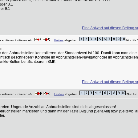
t dann jedoch häufig nicht auf Blatt 9.1 sondern wiede auf 8.1 !????
rigger 8.1
ger 9.1
Eine Antwort auf diesen Beitrag v
 editieren / zitieren -->
Unities
abgeben:
Nur für
n.
in den Abbruchstellen kontrollieren, der Standardwert ist 100. Damit kann man ein
dentisch geschrieben? Kontrolle im Abbruchstellen-Navigator oder im Abbruchstellen
Punkte-Button bei Sichtbarem BMK.
n
Eine Antwort auf diesen Beitrag v
 editieren / zitieren -->
Unities
abgeben:
Nur fü
reten. Ungerade Anzahl an Abbruchstellen sind nicht abgeschlossen!
ruchstellen markieren und dann mit der Taste [Alt] und [SeiteAuf] bzw. [SeiteAb]
er.