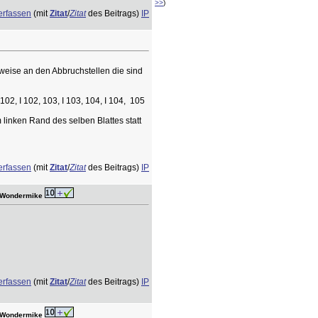
>>
)
erfassen
(mit
Zitat
/
Zitat
des Beitrags)
IP
erweise an den Abbruchstellen die sind
, I 102, 103, I 103, 104, I 104, 105
linken Rand des selben Blattes statt
erfassen
(mit
Zitat
/
Zitat
des Beitrags)
IP
r Wondermike
erfassen
(mit
Zitat
/
Zitat
des Beitrags)
IP
r Wondermike