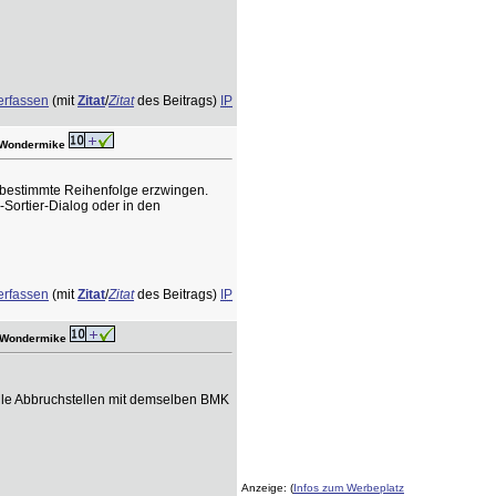
erfassen
(mit
Zitat
/
Zitat
des Beitrags)
IP
 Wondermike
e bestimmte Reihenfolge erzwingen.
-Sortier-Dialog oder in den
erfassen
(mit
Zitat
/
Zitat
des Beitrags)
IP
r Wondermike
 alle Abbruchstellen mit demselben BMK
Anzeige: (
Infos zum Werbeplatz