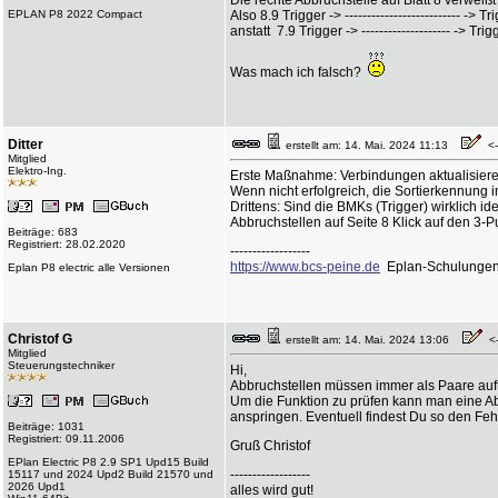
Die rechte Abbruchstelle auf Blatt 8 verweiß
EPLAN P8 2022 Compact
Also 8.9 Trigger -> -------------------------- -> T
anstatt 7.9 Trigger -> -------------------- -> Trig
Was mach ich falsch?
Ditter
erstellt am: 14. Mai. 2024 11:13
<--
Mitglied
Elektro-Ing.
Erste Maßnahme: Verbindungen aktualisiere
Wenn nicht erfolgreich, die Sortierkennung 
Drittens: Sind die BMKs (Trigger) wirklich i
Abbruchstellen auf Seite 8 Klick auf den 3-
Beiträge: 683
Registriert: 28.02.2020
------------------
https://www.bcs-peine.de
Eplan-Schulunge
Eplan P8 electric alle Versionen
Christof G
erstellt am: 14. Mai. 2024 13:06
<--
Mitglied
Steuerungstechniker
Hi,
Abbruchstellen müssen immer als Paare auft
Um die Funktion zu prüfen kann man eine Abb
anspringen. Eventuell findest Du so den Fehl
Beiträge: 1031
Registriert: 09.11.2006
Gruß Christof
EPlan Electric P8 2.9 SP1 Upd15 Build
------------------
15117 und 2024 Upd2 Build 21570 und
2026 Upd1
alles wird gut!