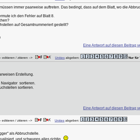
 müssen immer paarweise auftreten. Das bedingt, dass auf dem Blatt, wo die Abbruch
ermute ich den Fehler auf Blatt 8.
ichen?
chstellen auf Gesamtnummeriert gestellt?
n
Eine Antwort auf diesen Beitrag v
 editieren / zitieren -->
Unities
abgeben:
Nur fü
arweisen Erstellung.
 Navigator sortieren.
chstellen sortieren.
Eine Antwort auf diesen Beitrag v
 editieren / zitieren -->
Unities
abgeben:
igger" als Abbruchstelle.
lisiert, und schwupps alles richtig.