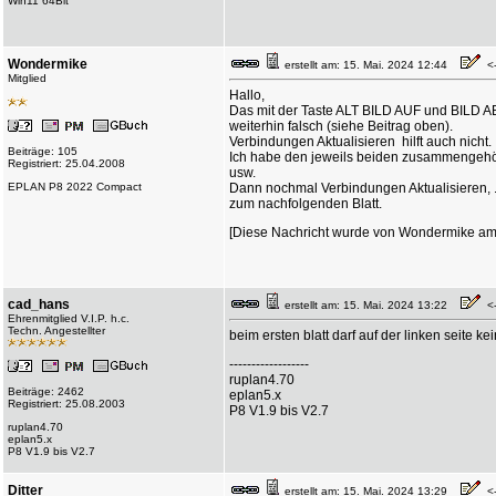
Win11 64Bit
Wondermike
erstellt am: 15. Mai. 2024 12:44
<--
Mitglied
Hallo,
Das mit der Taste ALT BILD AUF und BILD AB f
weiterhin falsch (siehe Beitrag oben).
Verbindungen Aktualisieren hilft auch nicht.
Beiträge: 105
Ich habe den jeweils beiden zusammengehöre
Registriert: 25.04.2008
usw.
EPLAN P8 2022 Compact
Dann nochmal Verbindungen Aktualisieren, ..
zum nachfolgenden Blatt.
[Diese Nachricht wurde von Wondermike am 1
cad_hans
erstellt am: 15. Mai. 2024 13:22
<--
Ehrenmitglied V.I.P. h.c.
Techn. Angestellter
beim ersten blatt darf auf der linken seite 
------------------
ruplan4.70
Beiträge: 2462
eplan5.x
Registriert: 25.08.2003
P8 V1.9 bis V2.7
ruplan4.70
eplan5.x
P8 V1.9 bis V2.7
Ditter
erstellt am: 15. Mai. 2024 13:29
<--