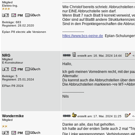
Mitglied
Elektro-Ing.
Wie Christof bereits schrieb: Abbruchstellen
nur EINE Abbruchstelle sein darf.
Wenn Blatt 7 nach Blatt 9 korrekt verweist, v
Oder sind auf Blatt8 andere Strukturkennze
Beiträge: 683
Sind in den Projekteigenschaften die Abbru
Registriert: 28.02.2020
------------------
Eplan P8 electric alle Versionen
https://www.bcs-peine.de
Eplan-Schulunge
NRG
erstellt am: 16. Mai. 2024 14:44
<--
Mitglied
E-Konstrukteur
Hallo,
Ich geb meinen Vorrednern recht, mit der pa
Alternativ:
Beiträge: 5
Registriert: 25.01.2024
Du kannst auch die Abbruchstellen über den
Die Abbruchstellen markieren->re MT->Abbru
EPlan P8 2024
------------------
Nils
Wondermike
erstellt am: 17. Mai. 2024 11:25
<--
Mitglied
Danke an alle, das hat geholfen.
Ich hatte auf der ersten Seite auch 2 mal "Tr
Die Linke weggenommen, Verbindungen aktua