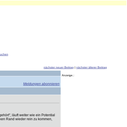
uchen
nächster neuer Beitrag
|
nächster älterer Beitrag
Anzeige.:
Meldungen abonnieren
hört", läuft weiter wie ein Potential
inken Rand wieder rein zu kommen,