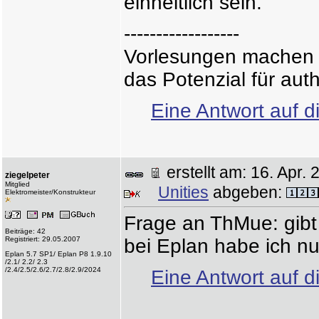
einheitlich sein.
------------------
Vorlesungen machen d
das Potenzial für auth
Eine Antwort auf d
erstellt am: 16. Apr
ziegelpeter
Mitglied
Unities
abgeben:
Elektromeister/Konstrukteur
Frage an ThMue: gibt
Beiträge: 42
Registriert: 29.05.2007
bei Eplan habe ich nu
Eplan 5.7 SP1/ Eplan P8 1.9.10
/2.1/ 2.2/ 2.3
/2.4/2.5/2.6/2.7/2.8/2.9/2024
Eine Antwort auf d