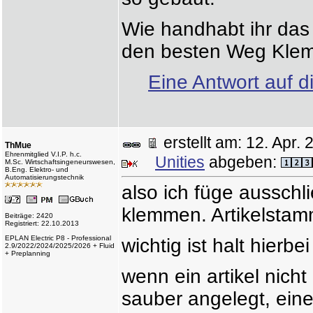
Wie handhabt ihr das 
den besten Weg Kle
Eine Antwort auf d
erstellt am: 12. Apr
ThMue
Ehrenmitglied V.I.P. h.c.
Unities
abgeben:
M.Sc. Wirtschaftsingeneurswesen,
B.Eng. Elektro- und
Automatisierungstechnik
also ich füge ausschli
klemmen. Artikelstam
Beiträge: 2420
Registriert: 22.10.2013
EPLAN Electric P8 - Professional
wichtig ist halt hierb
2.9/2022/2024/2025/2026 + Fluid
+ Preplanning
wenn ein artikel nicht
sauber angelegt, ein