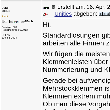
erstellt am: 16. Apr
Juke
Mitglied
Unities
abgeben:
Hi,
Beiträge: 801
Registriert: 06.08.2013
Standardlösungen gib
EPLAN
3.xx bis 2024
arbeiten alle Firmen 
Wir fügen die meist
Klemmenleisten über 
Nummerierung und K
Gerade bei aufwendi
Mehrstockklemmen ist
Klemmen extrem müh
Ob man diese Vorgeh