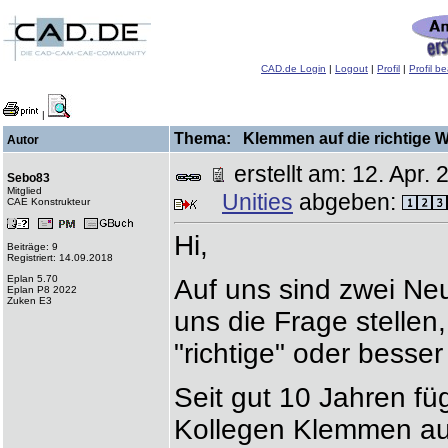
CAD.de Login
|
Logout
|
Profil
|
Profil b
|
Thema: Klemmen auf die richtige We
Autor
erstellt am: 12. Apr
Sebo83
Mitglied
Unities
abgeben:
CAE Konstrukteur
Hi,
Beiträge: 9
Registriert: 14.09.2018
Eplan 5.70
Auf uns sind zwei N
Eplan P8 2022
Zuken E3
uns die Frage stellen
"richtige" oder besser
Seit gut 10 Jahren fü
Kollegen Klemmen auf