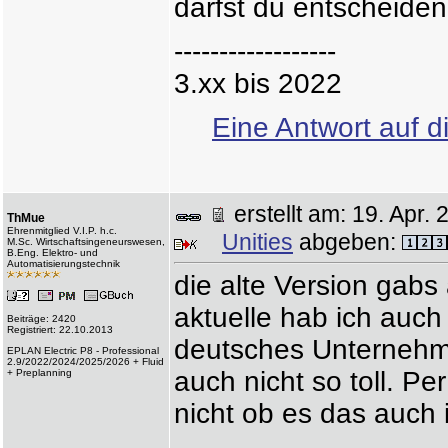
darfst du entscheid
------------------
3.xx bis 2022
Eine Antwort auf d
erstellt am: 19. Apr
ThMue
Ehrenmitglied V.I.P. h.c.
Unities
abgeben:
M.Sc. Wirtschaftsingeneurswesen,
B.Eng. Elektro- und
Automatisierungstechnik
die alte Version gabs 
aktuelle hab ich auch
Beiträge: 2420
Registriert: 22.10.2013
deutsches Unternehme
EPLAN Electric P8 - Professional
2.9/2022/2024/2025/2026 + Fluid
auch nicht so toll. Pe
+ Preplanning
nicht ob es das auch in