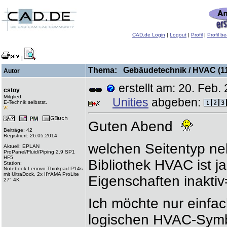
CAD.de Login
|
Logout
|
Profil
|
Profil b
|
Thema: Gebäudetechnik / HVAC (112
Autor
erstellt am: 20. Fe
cstoy
Mitglied
Unities
abgeben:
E-Technik selbstst.
Guten Abend
Beiträge: 42
Registriert: 26.05.2014
welchen Seitentyp ne
Aktuell: EPLAN
ProPanel/Fluid/Piping 2.9 SP1
HF5
Bibliothek HVAC ist ja
Station:
Notebook Lenovo Thinkpad P14s
mit UltraDock, 2x IIYAMA ProLite
Eigenschaften inaktiv
27" 4K
Ich möchte nur einfac
logischen HVAC-Symb