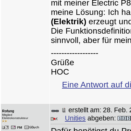
mit meiner Electric P8
meine Lösung: Ich h
(Elektrik)
erzeugt und
Die Funktionsdefinitio
sinnvoll, aber für m
------------------
Grüße
HOC
Eine Antwort auf d
erstellt am: 28. Fe
Rofang
Mitglied
Unities
abgeben:
Elektrokonstrukteur
Dafür benötigst du P