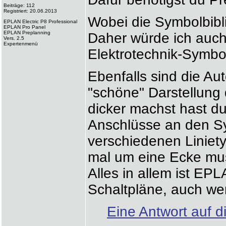
Beiträge: 112
Registriert: 20.06.2013
Wobei die Symbolbibli
EPLAN Electric P8 Professional
EPLAN Pro Panel
EPLAN Preplanning
Daher würde ich auch
Vers. 2.5
Expertenmenü
Elektrotechnik-Symbo
Ebenfalls sind die Aut
"schöne" Darstellung 
dicker machst hast d
Anschlüsse an den S
verschiedenen Liniet
mal um eine Ecke mu
Alles in allem ist EP
Schaltpläne, auch we
Eine Antwort auf d