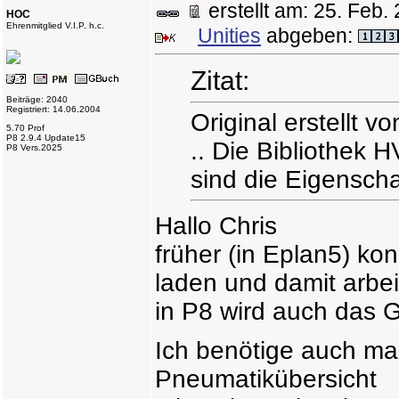
erstellt am: 25. Fe
HOC
Ehrenmitglied V.I.P. h.c.
Unities
abgeben:
Zitat:
Beiträge: 2040
Registriert: 14.06.2004
Original erstellt vo
5.70 Prof
P8 2.9.4 Update15
.. Die Bibliothek H
P8 Vers.2025
sind die Eigenscha
Hallo Chris
früher (in Eplan5) kon
laden und damit arbe
in P8 wird auch das G
Ich benötige auch ma
Pneumatikübersicht