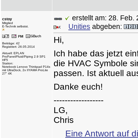
erstellt am: 28. Fe
cstoy
Mitglied
Unities
abgeben:
E-Technik selbstst.
Hi,
Beiträge: 42
Registriert: 26.05.2014
Ich habe das jetzt ein
Aktuell: EPLAN
ProPanel/Fluid/Piping 2.9 SP1
HF5
die HVAC Symbole sin
Station:
Notebook Lenovo Thinkpad P14s
mit UltraDock, 2x IIYAMA ProLite
passen. Ist aktuell a
27" 4K
Danke euch!
------------------
LG,
Chris
Eine Antwort auf d