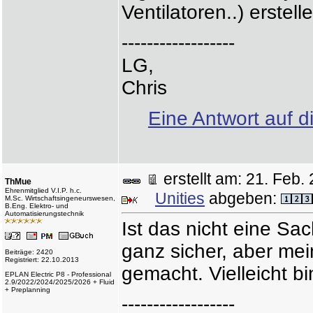
Ventilatoren..) erste
------------------
LG,
Chris
Eine Antwort auf d
erstellt am: 21. Fe
ThMue
Ehrenmitglied V.I.P. h.c.
Unities
abgeben:
M.Sc. Wirtschaftsingeneurswesen,
B.Eng. Elektro- und
Automatisierungstechnik
Ist das nicht eine Sa
ganz sicher, aber me
Beiträge: 2420
Registriert: 22.10.2013
gemacht. Vielleicht b
EPLAN Electric P8 - Professional
2.9/2022/2024/2025/2026 + Fluid
+ Preplanning
------------------