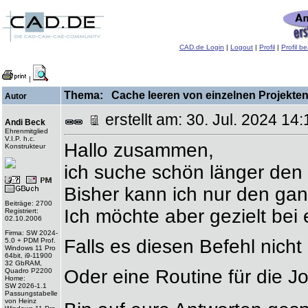
CAD.de Login
|
Logout
|
Profil
|
Profil b
|
Thema: Cache leeren von einzelnen Projekten /
Autor
erstellt am: 30. Jul. 2024 
Andi Beck
Ehrenmitglied
V.I.P. h.c.
Hallo zusammen,
Konstrukteur
ich suche schön länger den
Bisher kann ich nur den gan
Beiträge: 2700
Ich möchte aber gezielt bei
Registriert:
02.10.2006
Firma: SW 2024-
Falls es diesen Befehl nich
5.0 + PDM Prof.
Windows 11 Pro
64bit, i9-11900
32 GbRAM,
Oder eine Routine für die J
Quadro P2200
Home:
SW 2026-1.1
Passungstabelle
von Heinz