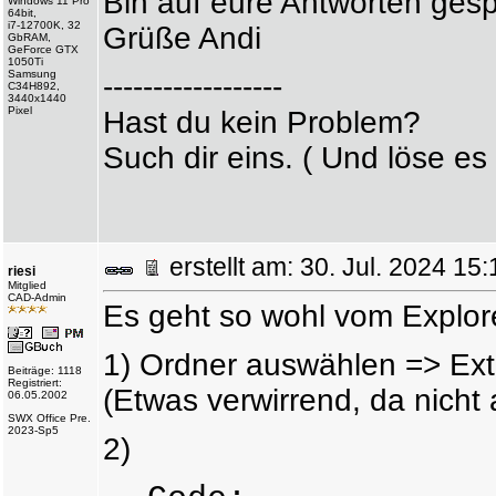
Bin auf eure Antworten ge
Windows 11 Pro
64bit,
i7-12700K, 32
Grüße Andi
GbRAM,
GeForce GTX
1050Ti
Samsung
------------------
C34H892,
3440x1440
Pixel
Hast du kein Problem?
Such dir eins. ( Und löse es 
erstellt am: 30. Jul. 2024 
riesi
Mitglied
CAD-Admin
Es geht so wohl vom Explore
1) Ordner auswählen => Ext
Beiträge: 1118
Registriert:
(Etwas verwirrend, da nicht 
06.05.2002
SWX Office Pre.
2023-Sp5
2)