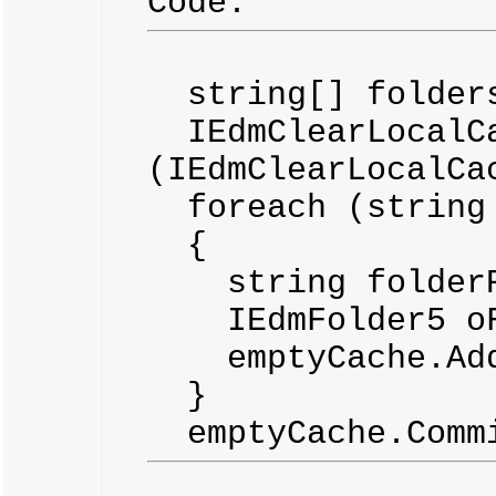
Code:
string[] folders
IEdmClearLocalCa
(IEdmClearLocalCa
foreach (string 
{
string folderPat
IEdmFolder5 oFol
emptyCache.AddF
}
emptyCache.Commi