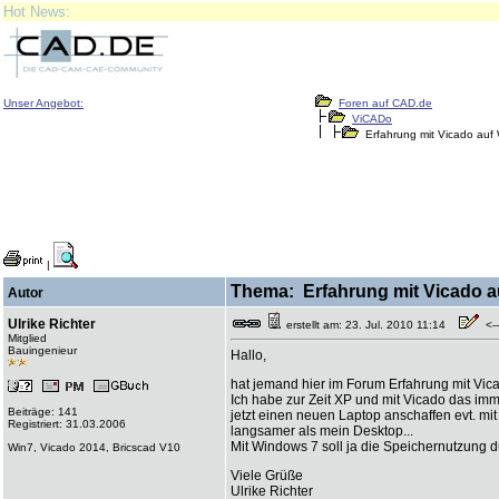
Hot News:
Unser Angebot:
Foren auf CAD.de
ViCADo
Erfahrung mit Vicado auf 
|
Thema: Erfahrung mit Vicado a
Autor
Ulrike Richter
erstellt am: 23. Jul. 2010 11:14
<--
Mitglied
Bauingenieur
Hallo,
hat jemand hier im Forum Erfahrung mit Vica
Ich habe zur Zeit XP und mit Vicado das imm
Beiträge: 141
jetzt einen neuen Laptop anschaffen evt. mi
Registriert: 31.03.2006
langsamer als mein Desktop...
Mit Windows 7 soll ja die Speichernutzung d
Win7, Vicado 2014, Bricscad V10
Viele Grüße
Ulrike Richter