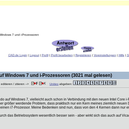
Windows 7 und i-Prozessoren
CAD.de Login
|
Logout
|
Profil
|
Profil bearbeiten
|
Registrieren
|
Voreinstellungen
|
Hilfe
|
S
uf Windows 7 und i-Prozessoren (3021 mal gelesen)
 editieren / zitieren -->
Unities
abgeben:
do auf Windows 7, vielleicht auch schon in Verbindung mit den neuen Intel Core i
er größer werdende Problem, dass praktisch nur ein Kern meines ziemlich neuen Du
t einen i7-Prozessor. Meine Bedenken sind nun, dass von den 4 Kernen dann nur ein
urch das Betriebssystem wesentlich besser sein - aber wirkt sich das auch auf Vic