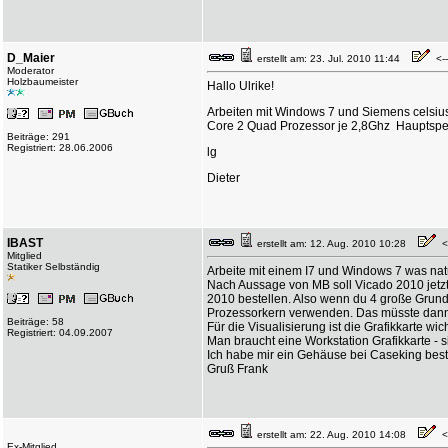
D_Maier
erstellt am: 23. Jul. 2010 11:44
<--
Moderator
Holzbaumeister
Hallo Ulrike!
Arbeiten mit Windows 7 und Siemens celsiu
Core 2 Quad Prozessor je 2,8Ghz Hauptspeic
Beiträge: 291
Registriert: 28.06.2006
lg
Dieter
IBAST
erstellt am: 12. Aug. 2010 10:28
<-
Mitglied
Statiker Selbständig
Arbeite mit einem I7 und Windows 7 was natürl
Nach Aussage von MB soll Vicado 2010 jetzt f
2010 bestellen. Also wenn du 4 große Grundri
Prozessorkern verwenden. Das müsste dann 
Beiträge: 58
Für die Visualisierung ist die Grafikkarte wich
Registriert: 04.09.2007
Man braucht eine Workstation Grafikkarte - 
Ich habe mir ein Gehäuse bei Caseking beste
Gruß Frank
erstellt am: 22. Aug. 2010 14:08
<-
Ex-Mitglied