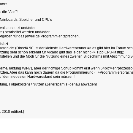
sam!?
 die "Alte"!
 Mainboards, Speicher und CPU's
voll ausnutzt und/oder
e) bearbeitet werden und/oder
orgaben für das jeweilige Programm entsprechen.
hätzt:
timmt nicht (DirectX 9C ist der kleinste Hardwarenenner => es gibt hier im Forum 
ng sehr schön erkennt für Vicado gibt das leider nicht => Tipp CPU-lastig);
ttstellen und die Modi für die Nutzung eines zweiten Bildschirms (mit Abstimmung
systeme/Taktung WIN7), aber der richtige Schub kommt erst wenn 64bit/Mehrprozesso
utzten. Aber das kann noch dauern da die Programmierung (=>Programmiersprach
auf dem neuesten Hardwarestand sein müssen!
eitung, Folgekosten) / Nutzen (Zeitersparnis) genau abwägen!
2010 editiert.]