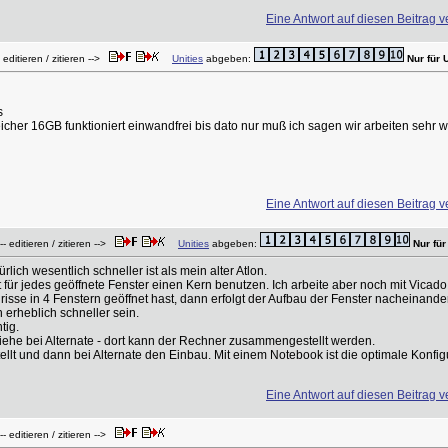
Eine Antwort auf diesen Beitrag v
 editieren / zitieren -->
Unities
abgeben:
Nur für 
s
her 16GB funktioniert einwandfrei bis dato nur muß ich sagen wir arbeiten sehr w
Eine Antwort auf diesen Beitrag v
- editieren / zitieren -->
Unities
abgeben:
Nur für
ich wesentlich schneller ist als mein alter Atlon.
ür jedes geöffnete Fenster einen Kern benutzen. Ich arbeite aber noch mit Vicado 
sse in 4 Fenstern geöffnet hast, dann erfolgt der Aufbau der Fenster nacheinander
erheblich schneller sein.
tig.
siehe bei Alternate - dort kann der Rechner zusammengestellt werden.
llt und dann bei Alternate den Einbau. Mit einem Notebook ist die optimale Konfigu
Eine Antwort auf diesen Beitrag v
- editieren / zitieren -->