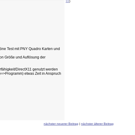
>>
)
schöne Test mit PNY Quadro Karten und
 von Größe und Auflösung der
rfähigkeit/DirectX11 genutzt werden
e=>Programm) etwas Zeit in Anspruch
nächster neuerer Beitrag
|
nächster älterer Beitrag