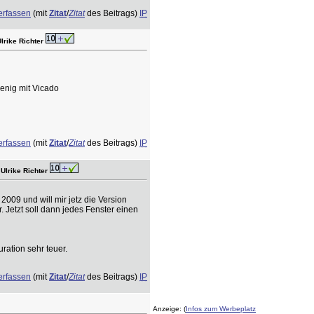
erfassen
(mit
Zitat
/
Zitat
des Beitrags)
IP
Ulrike Richter
enig mit Vicado
erfassen
(mit
Zitat
/
Zitat
des Beitrags)
IP
 Ulrike Richter
2009 und will mir jetz die Version
. Jetzt soll dann jedes Fenster einen
ration sehr teuer.
erfassen
(mit
Zitat
/
Zitat
des Beitrags)
IP
Anzeige: (
Infos zum Werbeplatz