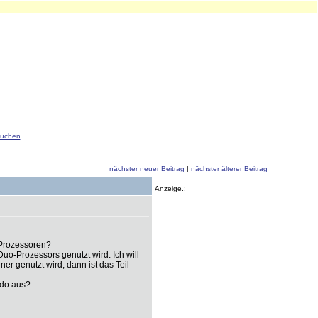
uchen
nächster neuer Beitrag
|
nächster älterer Beitrag
Anzeige.:
-Prozessoren?
o-Prozessors genutzt wird. Ich will
er genutzt wird, dann ist das Teil
ado aus?