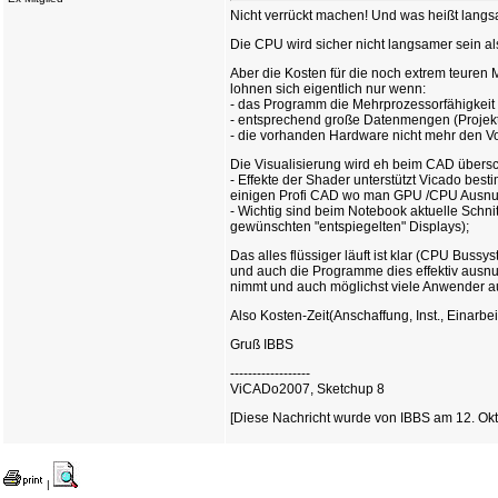
Nicht verrückt machen! Und was heißt lang
Die CPU wird sicher nicht langsamer sein als
Aber die Kosten für die noch extrem teuren
lohnen sich eigentlich nur wenn:
- das Programm die Mehrprozessorfähigkeit 
- entsprechend große Datenmengen (Projekt
- die vorhanden Hardware nicht mehr den V
Die Visualisierung wird eh beim CAD übersc
- Effekte der Shader unterstützt Vicado bes
einigen Profi CAD wo man GPU /CPU Ausnutzu
- Wichtig sind beim Notebook aktuelle Schni
gewünschten "entspiegelten" Displays);
Das alles flüssiger läuft ist klar (CPU Bus
und auch die Programme dies effektiv ausn
nimmt und auch möglichst viele Anwender 
Also Kosten-Zeit(Anschaffung, Inst., Einarb
Gruß IBBS
------------------
ViCADo2007, Sketchup 8
[Diese Nachricht wurde von IBBS am 12. Okt. 
|