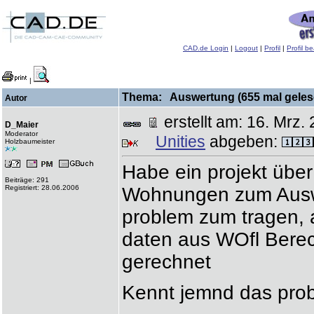
CAD.de Login
|
Logout
|
Profil
|
Profil b
|
Thema: Auswertung (655 mal geles
Autor
erstellt am: 16. Mr
D_Maier
Moderator
Unities
abgeben:
Holzbaumeister
Habe ein projekt üb
Beiträge: 291
Registriert: 28.06.2006
Wohnungen zum Ausw
problem zum tragen, 
daten aus WOfl Bere
gerechnet
Kennt jemnd das pro