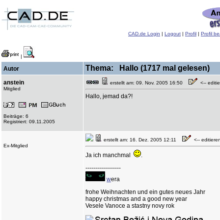
CAD.de Login
|
Logout
|
Profil
|
Profil b
|
Thema: Hallo (1717 mal gelesen)
Autor
anstein
erstellt am: 09. Nov. 2005 16:50
<-- editie
Mitglied
Hallo, jemad da?!
Beiträge: 6
Registriert: 09.11.2005
erstellt am: 16. Dez. 2005 12:11
<-- editieren
Ex-Mitglied
Ja ich manchmal
.
------------------
w
era
frohe Weihnachten und ein gutes neues Jahr
happy christmas and a good new year
Vesele Vanoce a stastny novy rok