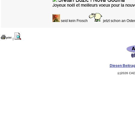
seid kein Frosch
jetzt schon an Ost
|
Diesen Beitrag
(c)2026 CAD