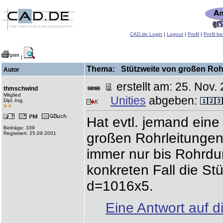
CAD.de Login
|
Logout
|
Profil
|
Profil b
|
Thema: Stützweite von großen Rohr
Autor
erstellt am: 25. No
thmschwind
Mitglied
Unities
abgeben:
Dipl.-Ing.
Hat evtl. jemand eine
Beiträge: 339
Registriert: 25.09.2001
großen Rohrleitungen?
immer nur bis Rohrdu
konkreten Fall die Stü
d=1016x5.
Eine Antwort auf d