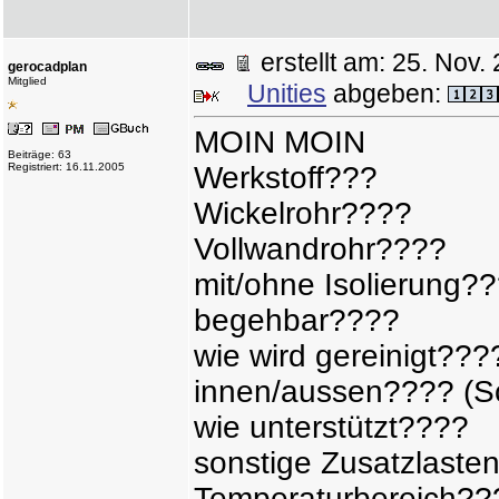
erstellt am: 25. No
gerocadplan
Mitglied
Unities
abgeben:
MOIN MOIN
Beiträge: 63
Registriert: 16.11.2005
Werkstoff???
Wickelrohr????
Vollwandrohr????
mit/ohne Isolierung?
begehbar????
wie wird gereinigt???
innen/aussen???? (Sc
wie unterstützt????
sonstige Zusatzlaste
Temperaturbereich??