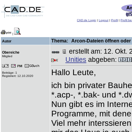
CAD.de Login
|
Logout
|
Profil
|
Profil b
|
Thema: Arcon-Dateien öffnen oder k
Autor
erstellt am: 12. Okt
Obereiche
Mitglied
Unities
abgeben:
Hallo Leute,
Beiträge: 1
Registriert: 12.10.2020
ich bin privater Bauhe
*.acp-, *.bak- und *.
Nun gibt es im Intern
Programme, mit dene
Viel mehr interssier