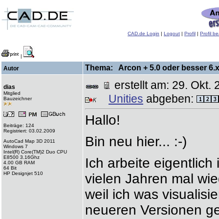
CAD.de Login
|
Logout
|
Profil
|
Profil b
|
Thema: Arcon + 5.0 oder besser 6.x
Autor
erstellt am: 29. Ok
dias
Mitglied
Unities
abgeben:
Bauzeichner
Hallo!
Beiträge: 124
Registriert: 03.02.2009
Bin neu hier... :-)
AutoCad Map 3D 2011
Windows 7
Intel(R) Core(TM)2 Duo CPU
E8500 3.16Ghz
Ich arbeite eigentlich
4.00 GB RAM
64 Bit
HP Designjet 510
vielen Jahren mal wi
weil ich was visualisi
neueren Versionen ges