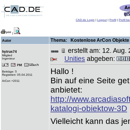
CAD.de Login
|
Logout
|
Profil
|
Profil b
|
Thema: Kostenlose ArCon Objekte !
Autor
erstellt am: 12. Au
hytrus74
Mitglied
Unities
abgeben:
Ingenieur
Hallo !
Beiträge: 5
Registriert: 05.04.2011
Bin auf eine Seite ge
ArCon +2011
anbietet:
http://www.arcadiasof
katalogi-obiektow-3D
Vielleicht kann das 