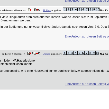
Eine Antwort auf diesen Beitrag v
- editieren / zitieren -->
Unities
abgeben:
Nur für
ich viele Dinge durch probieren erlernen lassen. Wände lassen sich zum Bsp durch D
 CD entnommen werden.
 in der Bedienung nur unwesentlich verändert, damals noch Arcon Vers. 3.0. Data 
Eine Antwort auf diesen Beitrag v
 editieren / zitieren -->
Unities
abgeben:
Nur für
en mit dem VA Hausdesigner.
infach nicht lösen konnte.
prung erstelle, wird eine Hauswand immer durchsichtig bzw. abgeschnitten, dort 
Eine Antwort auf diesen Beitrag v