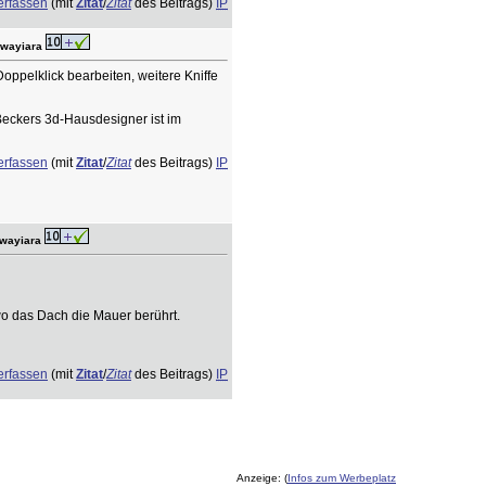
erfassen
(mit
Zitat
/
Zitat
des Beitrags)
IP
 wayiara
oppelklick bearbeiten, weitere Kniffe
Beckers 3d-Hausdesigner ist im
erfassen
(mit
Zitat
/
Zitat
des Beitrags)
IP
 wayiara
wo das Dach die Mauer berührt.
erfassen
(mit
Zitat
/
Zitat
des Beitrags)
IP
Anzeige: (
Infos zum Werbeplatz