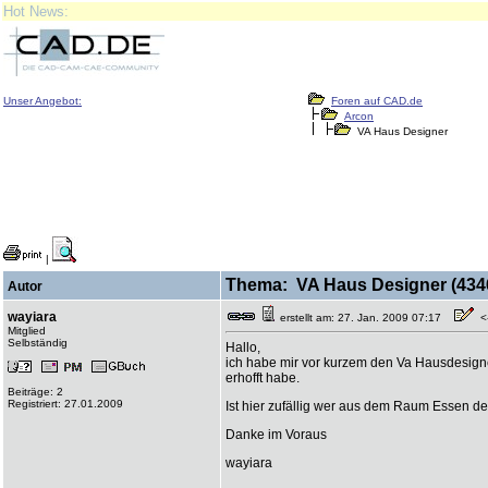
Hot News:
Unser Angebot:
Foren auf CAD.de
Arcon
VA Haus Designer
|
Thema: VA Haus Designer (4346
Autor
wayiara
erstellt am: 27. Jan. 2009 07:17
<-
Mitglied
Selbständig
Hallo,
ich habe mir vor kurzem den Va Hausdesigner
erhofft habe.
Beiträge: 2
Registriert: 27.01.2009
Ist hier zufällig wer aus dem Raum Essen d
Danke im Voraus
wayiara