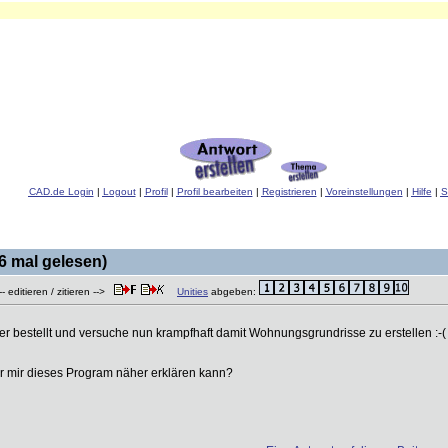
CAD.de Login
|
Logout
|
Profil
|
Profil bearbeiten
|
Registrieren
|
Voreinstellungen
|
Hilfe
|
S
 mal gelesen)
- editieren / zitieren -->
Unities
abgeben:
 bestellt und versuche nun krampfhaft damit Wohnungsgrundrisse zu erstellen :-( l
er mir dieses Program näher erklären kann?