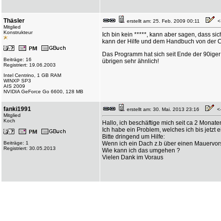
Thäsler
erstellt am: 25. Feb. 2009 00:11
<-
Mitglied
Konstrukteur
Ich bin kein *****, kann aber sagen, dass s
kann der Hilfe und dem Handbuch von der
Das Programm hat sich seit Ende der 90iger
Beiträge: 16
übrigen sehr ähnlich!
Registriert: 19.06.2003
Intel Centrino, 1 GB RAM
WINXP SP3
AIS 2009
NVIDIA GeForce Go 6600, 128 MB
fanki1991
erstellt am: 30. Mai. 2013 23:16
<--
Mitglied
Koch
Hallo, ich beschäftige mich seit ca 2 Monat
Ich habe ein Problem, welches ich bis jetzt e
Bitte dringend um Hilfe:
Beiträge: 1
Wenn ich ein Dach z.b über einen Mauervors
Registriert: 30.05.2013
Wie kann ich das umgehen ?
Vielen Dank im Voraus