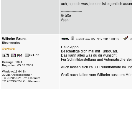
ach ja, noch was, bei uns ist eigentlich ause
------------------
Grüße
Appo
Wilhelm Bruns
erstellt am: 05. Nov. 2016 08:09
<-
Ehrenmitglied
Hallo Appo.
Beschäftige dich mal mit TurboCad.
Das kann alles was du dir wünscht.
Für Schnittdarstellung und Automatische Be
Beiträge: 1994
Registriert: 05.03.2009
Auch lassen sich ca 30 Fremdformate im und
Windows11 64 Bit
Gruß nach Italien vom Wilhelm aus dem Mün
32GB Arbeitsspeicher
TC 2020/2021 Pro Platinum
TC 2023/2024 Pro Platinum