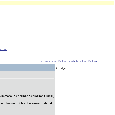
uchen
nächster neuer Beitrag
|
nächster älterer Beitrag
Anzeige.:
immerei, Schreiner, Schlosser, Glaser,
ufenglas und Schränke einsetzbahr ist