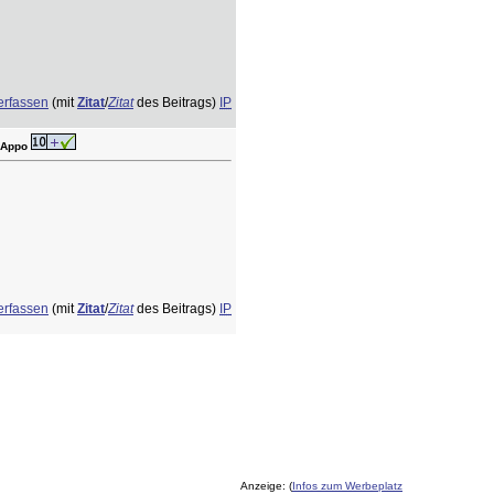
erfassen
(mit
Zitat
/
Zitat
des Beitrags)
IP
 Appo
erfassen
(mit
Zitat
/
Zitat
des Beitrags)
IP
Anzeige: (
Infos zum Werbeplatz