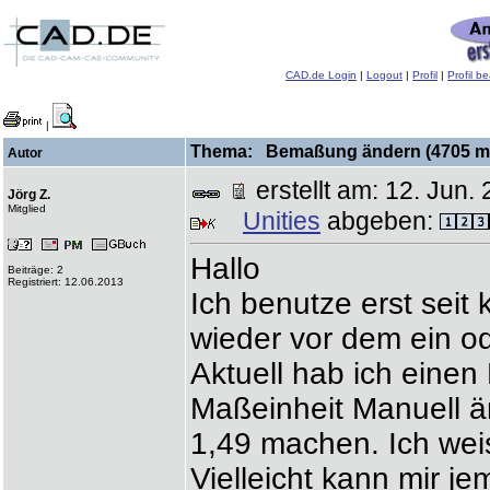
CAD.de Login
|
Logout
|
Profil
|
Profil b
|
Thema: Bemaßung ändern (4705 ma
Autor
erstellt am: 12. Ju
Jörg Z.
Mitglied
Unities
abgeben:
Hallo
Beiträge: 2
Registriert: 12.06.2013
Ich benutze erst seit
wieder vor dem ein o
Aktuell hab ich eine
Maßeinheit Manuell ä
1,49 machen. Ich weis
Vielleicht kann mir je