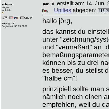
erstellt am: 14. Ju
achima
Mitglied
Unities
abgeben:
architekt
hallo jörg,
Beiträge: 37
Registriert: 30.05.2007
das kannst du einstel
unter "zeichnung/syst
und "vermaßart" an. d
bemaßungsparameter. 
können bis zu drei na
es besser, du stellst
"halbe cm"!
prinzipiell sollte ma
nämlich noch einen and
empfehlen, weil du da 