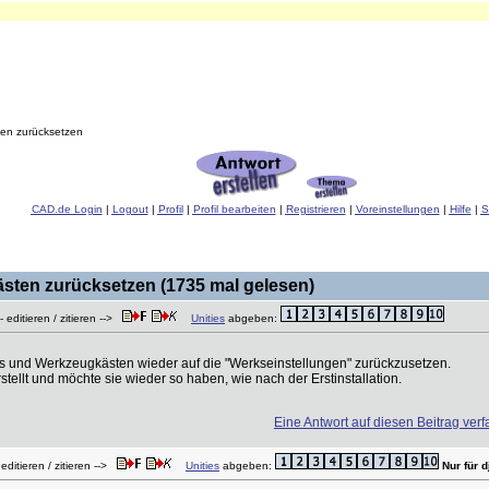
n zurücksetzen
CAD.de Login
|
Logout
|
Profil
|
Profil bearbeiten
|
Registrieren
|
Voreinstellungen
|
Hilfe
|
S
ten zurücksetzen (1735 mal gelesen)
 editieren / zitieren -->
Unities
abgeben:
enüs und Werkzeugkästen wieder auf die "Werkseinstellungen" zurückzusetzen.
ellt und möchte sie wieder so haben, wie nach der Erstinstallation.
Eine Antwort auf diesen Beitrag ver
editieren / zitieren -->
Unities
abgeben:
Nur für d