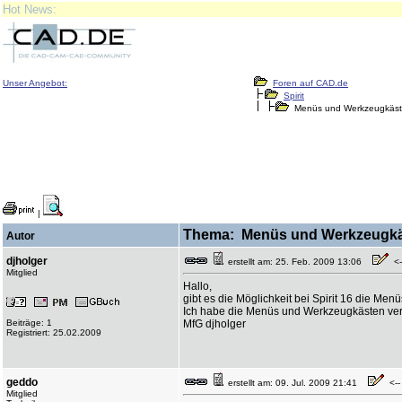
Hot News:
Unser Angebot:
Foren auf CAD.de
Spirit
Menüs und Werkzeugkäste
|
Thema: Menüs und Werkzeugkäs
Autor
djholger
erstellt am: 25. Feb. 2009 13:06
<--
Mitglied
Hallo,
gibt es die Möglichkeit bei Spirit 16 die M
Ich habe die Menüs und Werkzeugkästen verst
Beiträge: 1
MfG djholger
Registriert: 25.02.2009
geddo
erstellt am: 09. Jul. 2009 21:41
<-- 
Mitglied