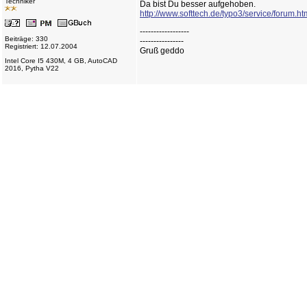
Techniker
Da bist Du besser aufgehoben.
http://www.softtech.de/typo3/service/forum.ht
------------------
Beiträge: 330
----------------
Registriert: 12.07.2004
Gruß geddo
Intel Core I5 430M, 4 GB, AutoCAD
2016, Pytha V22