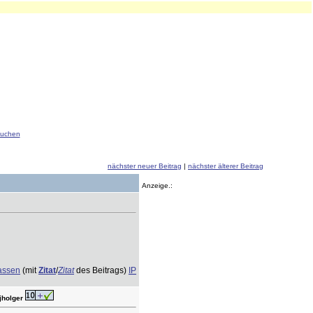
uchen
nächster neuer Beitrag
|
nächster älterer Beitrag
Anzeige.:
fassen
(mit
Zitat
/
Zitat
des Beitrags)
IP
jholger