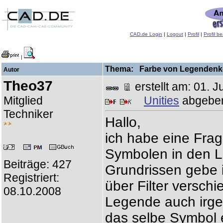
CAD.de Login
|
Logout
|
Profil
|
Profil b
|
Thema: Farbe von Legendenko
Autor
Theo37
erstellt am: 01.
Mitglied
Unities
abgebe
Techniker
Hallo,
ich habe eine Frag
Symbolen in den Le
Beiträge: 427
Grundrissen gebe 
Registriert:
über Filter versch
08.10.2008
Legende auch irgen
das selbe Symbol e