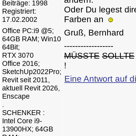
Beiträge: 1998
Oder Du legest dir
Registriert:
Farben an
17.02.2002
Office PC:i9 @5;
Gruß, Bernhard
64GB RAM; Win10
------------------
64Bit;
MÜSSTE
SOLLTE
RTX 3070
Office 2016;
!
SketchUp2022Pro;
Eine Antwort auf d
Revit seit 2011,
aktuell Revit 2026,
Enscape
.
SCHENKER :
Intel Core i9-
13900HX; 64GB