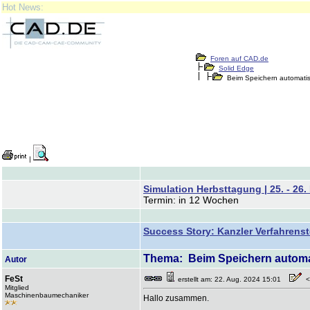
Hot News:
Foren auf CAD.de
Solid Edge
Beim Speichern automatis
|
Simulation Herbsttagung | 25. - 26
Termin: in 12 Wochen
Success Story: Kanzler Verfahrens
Thema: Beim Speichern automat
Autor
FeSt
erstellt am: 22. Aug. 2024 15:01
<-
Mitglied
Maschinenbaumechaniker
Hallo zusammen.