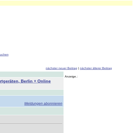
uchen
nächster neuer Beitrag
|
nächster älterer Beitrag
Anzeige.:
tgeräten, Berlin + Online
Meldungen abonnieren