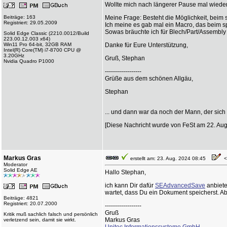
Wollte mich nach längerer Pause mal wieder
Beiträge: 163
Meine Frage: Besteht die Möglichkeit, beim
Registriert: 29.05.2009
Ich meine es gab mal ein Macro, das beim s
Sowas bräuchte ich für Blech/Part/Assembl
Solid Edge Classic (2210.0012/Build
223.00.12.003 x64)
Win11 Pro 64-bit, 32GB RAM
Danke für Eure Unterstützung,
Intel(R) Core(TM) i7-8700 CPU @
3.20GHz
Gruß, Stephan
Nvidia Quadro P1000
------------------
Grüße aus dem schönen Allgäu,
Stephan
... und dann war da noch der Mann, der sich
[Diese Nachricht wurde von FeSt am 22. Aug. 
Markus Gras
erstellt am: 23. Aug. 2024 08:45
<-
Moderator
Solid Edge AE
Hallo Stephan,
ich kann Dir dafür
SEAdvancedSave
anbiete
wartet, dass Du ein Dokument speicherst. Ab
Beiträge: 4821
Registriert: 20.07.2000
------------------
Gruß
Kritik muß sachlich falsch und persönlich
Markus Gras
verletzend sein, damit sie wirkt.