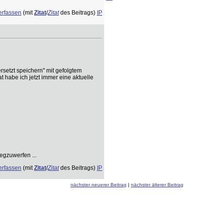
erfassen
(mit
Zitat
/
Zitat
des Beitrags)
IP
setzt speichern" mit gefolgtem
t habe ich jetzt immer eine aktuelle
egzuwerfen ...
erfassen
(mit
Zitat
/
Zitat
des Beitrags)
IP
nächster neuerer Beitrag
|
nächster älterer Beitrag