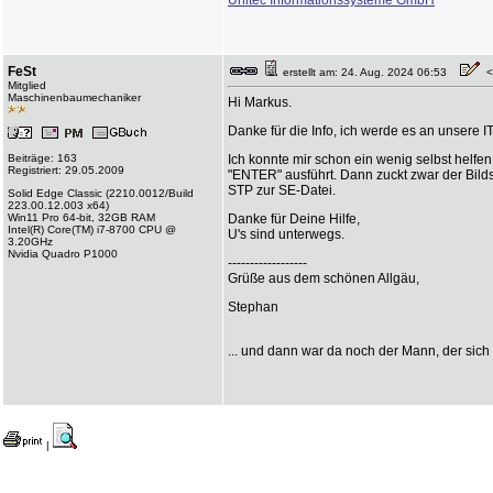
Unitec Informationssysteme GmbH
FeSt
erstellt am: 24. Aug. 2024 06:53
<-
Mitglied
Maschinenbaumechaniker
Hi Markus.
Danke für die Info, ich werde es an unsere I
Beiträge: 163
Ich konnte mir schon ein wenig selbst helfe
Registriert: 29.05.2009
"ENTER" ausführt. Dann zuckt zwar der Bildsc
STP zur SE-Datei.
Solid Edge Classic (2210.0012/Build
223.00.12.003 x64)
Win11 Pro 64-bit, 32GB RAM
Danke für Deine Hilfe,
Intel(R) Core(TM) i7-8700 CPU @
U's sind unterwegs.
3.20GHz
Nvidia Quadro P1000
------------------
Grüße aus dem schönen Allgäu,
Stephan
... und dann war da noch der Mann, der sich
|