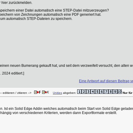
 hier zurückmelden.
 speichern einer Datei automatisch eine STEP-Datei mitzuerzeugen?
peichern von Zeichnungen automatisch eine PDF generiert hat.
y um automatisch STEP-Dateien zu speichern.
 einen neuen Bumerang gekauft hat, und seit dem verzweifelt versucht, den alten w
2024 editiert.]
Eine Antwort auf diesen Beitrag v
- editieren / zitieren -->
Unities
abgeben:
Nur für
n. Ist ein Solid Edge Addin welches automatisch beim Start von Solid Edge gelade
hängig von verschiedenen Kriterien, werden dann Exportformate erstellt.