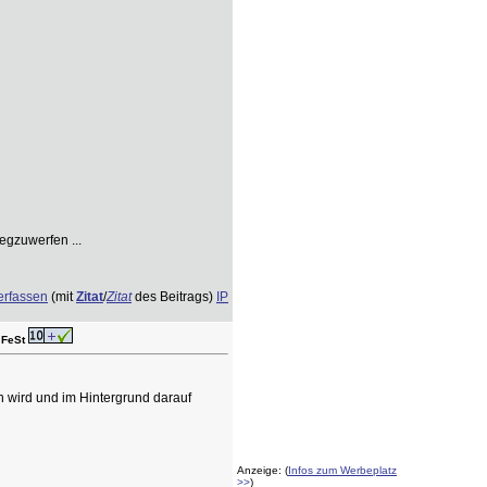
egzuwerfen ...
erfassen
(mit
Zitat
/
Zitat
des Beitrags)
IP
 FeSt
n wird und im Hintergrund darauf
Anzeige: (
Infos zum Werbeplatz
>>
)