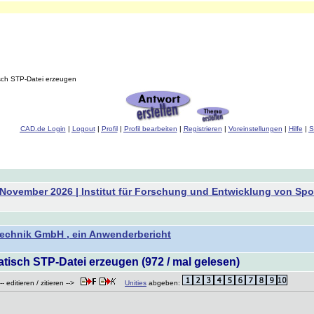
ch STP-Datei erzeugen
CAD.de Login
|
Logout
|
Profil
|
Profil bearbeiten
|
Registrieren
|
Voreinstellungen
|
Hilfe
|
S
. November 2026 | Institut für Forschung und Entwicklung von Spor
technik GmbH , ein Anwenderbericht
isch STP-Datei erzeugen (972 / mal gelesen)
- editieren / zitieren -->
Unities
abgeben: