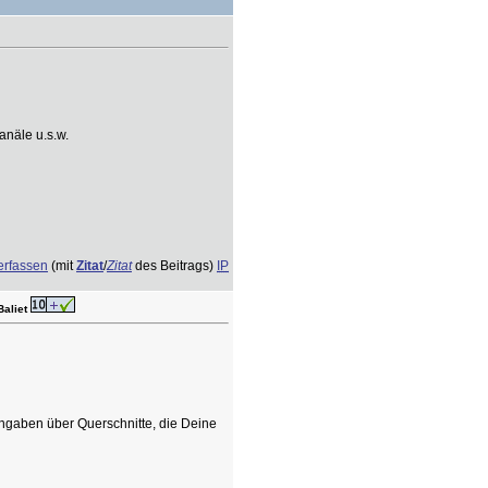
anäle u.s.w.
erfassen
(mit
Zitat
/
Zitat
des Beitrags)
IP
Baliet
ngaben über Querschnitte, die Deine