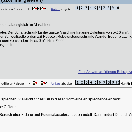
(3267 mal gelesen)
 editieren / zitieren -->
Unities
abgeben:
Potentialausgleich an Maschinen.
ter. Der Schaltschrank für die ganze Maschine hat eine Zuleitung von 5x16mm².
der Schweißzelle erden z.B Roboter, Robotersteuerschrank, Wände, Bodenplatte, K
dungen verwenden. Ist es 0,5* 16mm²???
usgleich.
Eine Antwort auf diesen Beitrag v
 editieren / zitieren -->
Unities
abgeben:
Nur für 
sprechen. Vielleicht findest Du in dieser Norm eine entsprechende Antwort.
ine C-Norm.
Bereich über Erdung und Potentialausgleich abgehandelt. Darin findest Du auch A