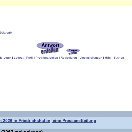
Elektronik
de Login
|
Logout
|
Profil
|
Profil bearbeiten
|
Registrieren
|
Voreinstellungen
|
Hilfe
|
Suchen
n 2026 in Friedrichshafen, eine Pressemitteilung