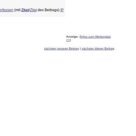
erfassen
(mit
Zitat
/
Zitat
des Beitrags)
IP
Anzeige: (
Infos zum Werbeplatz
>>
)
nächster neuerer Beitrag
|
nächster älterer Beitrag