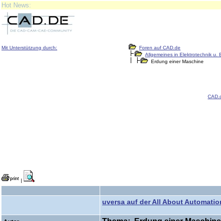
Hot News:
Mit Unterstützung durch:
Foren auf CAD.de
Allgemeines in Elektrotechnik u. 
Erdung einer Maschine
CAD.
|
uversa auf der All About Automatio