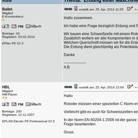
Thema: Erdung einer Maschine 
Autor
Baliet
erstellt am: 25. Apr. 2014 11:05
<--
Mitglied
E-Konstrukteur
Hallo zusammen.
Ich habe eine Frage bezüglich Erdung und 
Beiträge: 43
Wir bauen eine Schweißzelle mit einem Robo
Registriert: 03.02.2014
Zusätzlich wollem wir alle Komponenten in 
Welchen Querschnitt müssen wir für die Er
EPlan P8 V2.3
Die Erdung dient gleichtzeitig als Potentiala
Danke
------------------
A.B
HBL
erstellt am: 25. Apr. 2014 12:04
<--
Mitglied
HW-Planer
Hallo
Roboter müssen einer speziellen C-Norm ent
Beiträge: 200
Vielleicht gibt es auch für Schweisszellen e
Registriert: 12.11.2007
In der Norm EN 60204-1:2006 ist der ganze 
EPLAN Electric P8 Professional V2.5
Frage beantworten.
Gruss