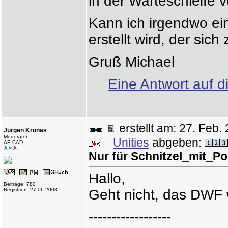
in der Warteschleife 
Kann ich irgendwo ei
erstellt wird, der sic
Gruß Michael
Eine Antwort auf d
erstellt am: 27. Fe
Jürgen Kronas
Moderator
Unities
abgeben:
AE CAD
Nur für Schnitzel_mit_
Hallo,
Beiträge: 780
Registriert: 27.06.2003
Geht nicht, das DWF w
------------------