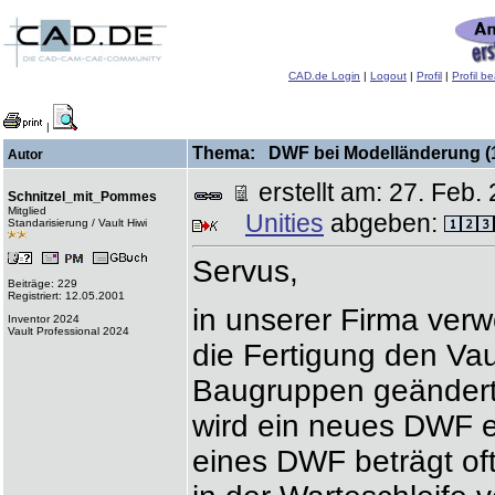
CAD.de Login
|
Logout
|
Profil
|
Profil b
|
Thema: DWF bei Modelländerung (13
Autor
erstellt am: 27. Fe
Schnitzel_mit_Pommes
Mitglied
Unities
abgeben:
Standarisierung / Vault Hiwi
Servus,
Beiträge: 229
Registriert: 12.05.2001
in unserer Firma ver
Inventor 2024
Vault Professional 2024
die Fertigung den Va
Baugruppen geändert
wird ein neues DWF er
eines DWF beträgt of