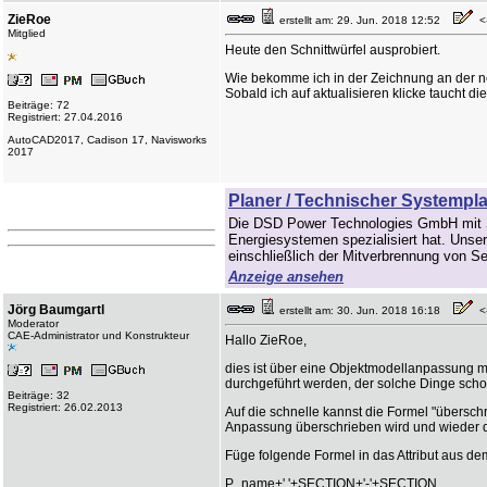
ZieRoe
erstellt am: 29. Jun. 2018 12:52
<-
Mitglied
Heute den Schnittwürfel ausprobiert.
Wie bekomme ich in der Zeichnung an der neu
Sobald ich auf aktualisieren klicke taucht di
Beiträge: 72
Registriert: 27.04.2016
AutoCAD2017, Cadison 17, Navisworks
2017
Planer / Technischer Systempl
Die DSD Power Technologies GmbH mit Si
Energiesystemen spezialisiert hat. Uns
einschließlich der Mitverbrennung von Se
Anzeige ansehen
Jörg Baumgartl
erstellt am: 30. Jun. 2018 16:18
<-
Moderator
CAE-Administrator und Konstrukteur
Hallo ZieRoe,
dies ist über eine Objektmodellanpassung 
durchgeführt werden, der solche Dinge scho
Beiträge: 32
Registriert: 26.02.2013
Auf die schnelle kannst die Formel "übersch
Anpassung überschrieben wird und wieder di
Füge folgende Formel in das Attribut aus de
P_name+' '+SECTION+'-'+SECTION