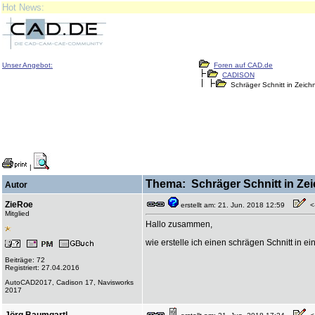
Hot News:
Unser Angebot:
Foren auf CAD.de
CADISON
Schräger Schnitt in Zeich
|
Thema: Schräger Schnitt in Zei
Autor
ZieRoe
erstellt am: 21. Jun. 2018 12:59
<-
Mitglied
Hallo zusammen,
wie erstelle ich einen schrägen Schnitt in e
Beiträge: 72
Registriert: 27.04.2016
AutoCAD2017, Cadison 17, Navisworks
2017