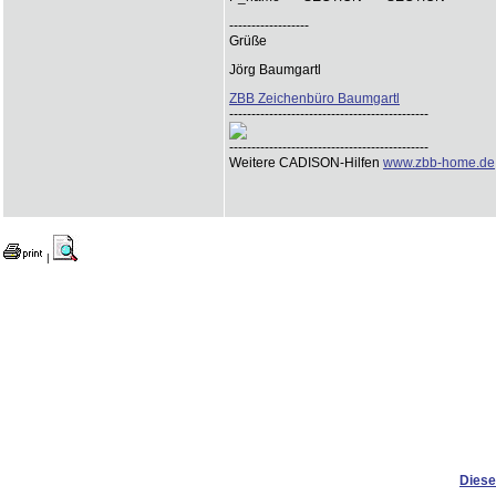
------------------
Grüße
Jörg Baumgartl
ZBB Zeichenbüro Baumgartl
---------------------------------------------
---------------------------------------------
Weitere CADISON-Hilfen
www.zbb-home.de
|
Diese