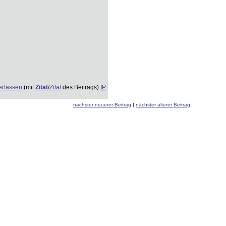
erfassen
(mit
Zitat
/
Zitat
des Beitrags)
IP
nächster neuerer Beitrag
|
nächster älterer Beitrag