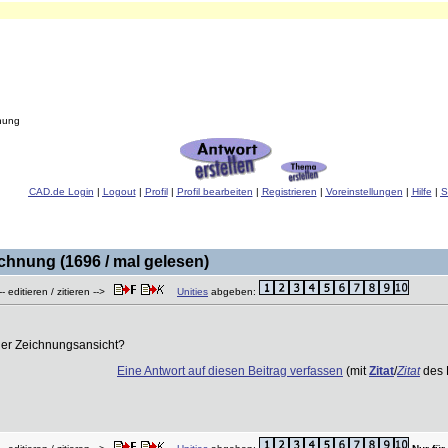
nung
CAD.de Login
|
Logout
|
Profil
|
Profil bearbeiten
|
Registrieren
|
Voreinstellungen
|
Hilfe
|
S
chnung (1696 / mal gelesen)
- editieren / zitieren -->
Unities
abgeben:
iner Zeichnungsansicht?
Eine Antwort auf diesen Beitrag verfassen
(mit
Zitat
/
Zitat
des 