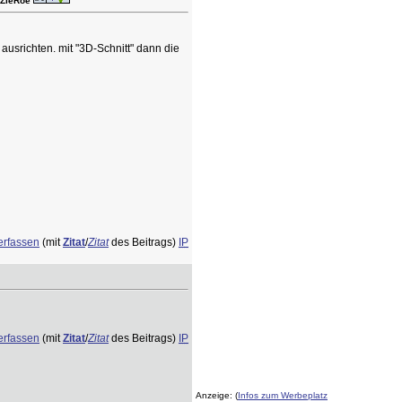
 ZieRoe
usrichten. mit "3D-Schnitt" dann die
erfassen
(mit
Zitat
/
Zitat
des Beitrags)
IP
erfassen
(mit
Zitat
/
Zitat
des Beitrags)
IP
Anzeige: (
Infos zum Werbeplatz