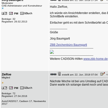
Jörg Baumgartl
erstellt am: 21. Jun. 2018 17:24
<-
Moderator
CAE-Administrator und Konstrukteur
Hallo ZieRoe,
ich würde ein Ansichtsfenster erstellen, da
Schnitttiefe einstellen.
Beiträge: 32
Registriert: 26.02.2013
Einfacher geht es mit dem Schnittwürfel ab
------------------
Grüße
Jörg Baumgartl
ZBB Zeichenbüro Baumgartl
---------------------------------------------
---------------------------------------------
Weitere CADISON-Hilfen
www.zbb-home.de
ZieRoe
erstellt am: 22. Jun. 2018 07:04
<-
Mitglied
Nächste Woche ist bei uns Umstieg auf CA
Dann warte ich solange damit noch und lass
Beiträge: 72
Registriert: 27.04.2016
AutoCAD2017, Cadison 17, Navisworks
2017