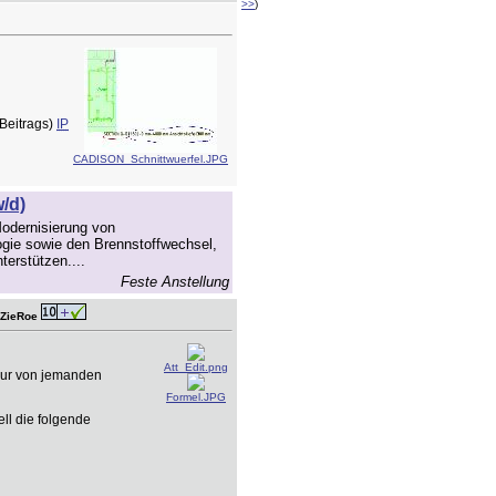
>>
)
Beitrags)
IP
CADISON_Schnittwuerfel.JPG
/d)
odernisierung von
gie sowie den Brennstoffwechsel,
terstützen....
Feste Anstellung
 ZieRoe
Att_Edit.png
nur von jemanden
Formel.JPG
ll die folgende