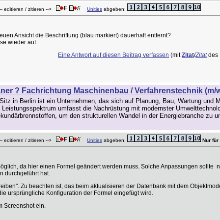
- editieren / zitieren -->
Unities
abgeben:
en Ansicht die Beschriftung (blau markiert) dauerhaft entfernt?
ese wieder auf.
Eine Antwort auf diesen Beitrag verfassen
(mit
Zitat
/
Zitat
des 
aner ? Fachrichtung Maschinenbau / Verfahrenstechnik (m/w
tz in Berlin ist ein Unternehmen, das sich auf Planung, Bau, Wartung und M
er Leistungsspektrum umfasst die Nachrüstung mit modernster Umwelttechnolo
kundärbrennstoffen, um den strukturellen Wandel in der Energiebranche zu un
- editieren / zitieren -->
Unities
abgeben:
Nur für
möglich, da hier einen Formel geändert werden muss. Solche Anpassungen sollte 
n durchgeführt hat.
reiben". Zu beachten ist, das beim aktualisieren der Datenbank mit dem Objektmode
e ursprüngliche Konfiguration der Formel eingefügt wird.
m Screenshot ein.