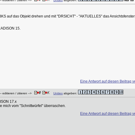
- editieren / zitieren -->
Unities
abgeben:
Nur für
s BKS auf das Objekt drehen und mit "DRSICHT" - "AKTUELLES" das Ansichtsfenster a
 CADISON 15.
Eine Antwort auf diesen Beitrag v
- editieren / zitieren -->
Unities
abgeben:
DISON 17.x
e mich vom "Schnittwürfel" überraschen.
Eine Antwort auf diesen Beitrag v