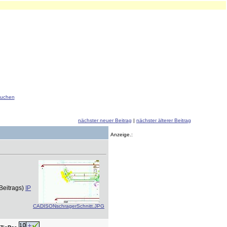
uchen
nächster neuer Beitrag
|
nächster älterer Beitrag
Anzeige.:
Beitrags)
IP
CADISONschragerSchnitt.JPG