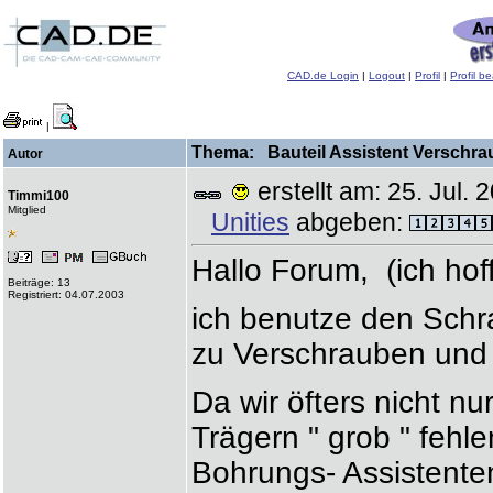
CAD.de Login
|
Logout
|
Profil
|
Profil b
|
Thema: Bauteil Assistent Verschra
Autor
erstellt am: 25. Jul
Timmi100
Mitglied
Unities
abgeben:
Hallo Forum, (ich hof
Beiträge: 13
Registriert: 04.07.2003
ich benutze den Schr
zu Verschrauben und 
Da wir öfters nicht nu
Trägern " grob " fehl
Bohrungs- Assistente