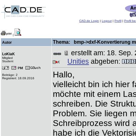
CAD.de Login
|
Logout
|
Profil
|
Profil b
|
Thema: bmp->dxf-Konvertierung mit
Autor
erstellt am: 18. Se
LoKiaK
Mitglied
Unities
abgeben:
Student
Hallo,
Beiträge: 2
Registriert: 18.09.2016
vielleicht bin ich hie
möchte mit einem Las
schreiben. Die Struktu
Problem. Sie liegen mi
Schreibprozess wird 
habe ich die Vektoris