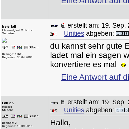
Eine Antwort auf d
erstellt am: 19. Se
freierfall
Ehrenmitglied V.I.P. h.c.
Unities
abgeben:
Techniker
du kannst sehr gute E
ladet mal ein sagen w
Beiträge: 11612
Registriert: 30.04.2004
konvertiere es mal
Eine Antwort auf d
erstellt am: 19. Se
LoKiaK
Mitglied
Unities
abgeben:
Student
Hallo,
Beiträge: 2
Registriert: 18.09.2016