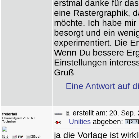
erstmal danke für da
eine Rastergraphik, d
möchte. Ich habe mir
besorgt und ein wenig
experimentiert. Die 
Wenn Du bessere Erge
Einstellungen interes
Gruß
Eine Antwort auf d
erstellt am: 20. Se
freierfall
Ehrenmitglied V.I.P. h.c.
Unities
abgeben:
Techniker
ja die Vorlage ist wi