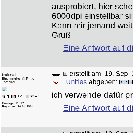
ausprobiert, hier sch
6000dpi einstellbar s
Kann mir jemand weit
Gruß
Eine Antwort auf d
erstellt am: 19. Se
freierfall
Ehrenmitglied V.I.P. h.c.
Unities
abgeben:
Techniker
ich verwende dafür pr
Beiträge: 11612
Eine Antwort auf d
Registriert: 30.04.2004