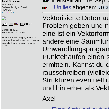
erstellt am: 19. Se
Axel.Strasser
Moderator
Unities
abgeben:
Selbstständig im Bereich
PLM/CAx
Vektorisierte Daten a
Problem geben und nu
Beiträge: 4107
eine ist ein Vektorfo
Registriert: 12.03.2001
Früher war vieles gut, und das
andere eine Sammlun
wäre es heute immer noch, wenn
man die Finger davon gelassen
hätte!
Umwandlungsprogram
Punktehaufen einen s
ermitteln. Kannst du 
rausschreiben (viellei
Strukturen eventuell
und hinterher als Vek
Axel