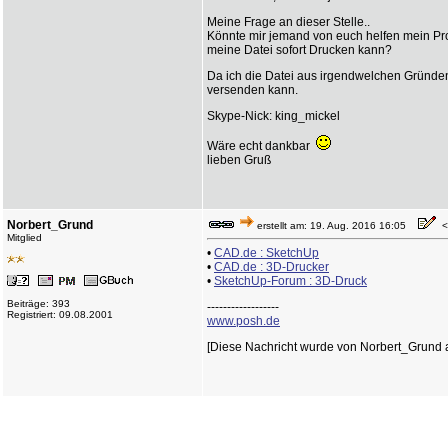
Meine Frage an dieser Stelle..
Könnte mir jemand von euch helfen mein Pro
meine Datei sofort Drucken kann?
Da ich die Datei aus irgendwelchen Gründen 
versenden kann.
Skype-Nick: king_mickel
Wäre echt dankbar
lieben Gruß
Norbert_Grund
erstellt am: 19. Aug. 2016 16:05
<-
Mitglied
•
CAD.de : SketchUp
•
CAD.de : 3D-Drucker
•
SketchUp-Forum : 3D-Druck
Beiträge: 393
------------------
Registriert: 09.08.2001
www.posh.de
[Diese Nachricht wurde von Norbert_Grund am