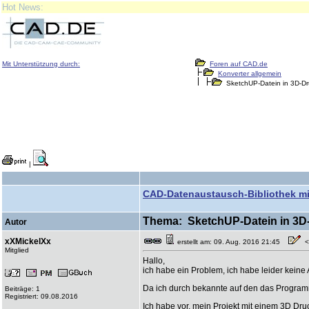
Hot News:
Mit Unterstützung durch:
Foren auf CAD.de
Konverter allgemein
SketchUP-Datein in 3D-Dr
|
CAD-Datenaustausch-Bibliothek mit
Thema: SketchUP-Datein in 3D-D
Autor
xXMickelXx
erstellt am: 09. Aug. 2016 21:45
<-
Mitglied
Hallo,
ich habe ein Problem, ich habe leider kein
Da ich durch bekannte auf den das Programm
Beiträge: 1
Registriert: 09.08.2016
Ich habe vor, mein Projekt mit einem 3D Dru