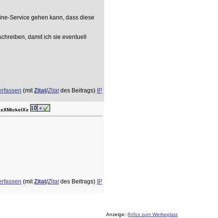
line-Service gehen kann, dass diese
chreiben, damit ich sie eventuell
erfassen
(mit
Zitat
/
Zitat
des Beitrags)
IP
r xXMickelXx
erfassen
(mit
Zitat
/
Zitat
des Beitrags)
IP
Anzeige: (
Infos zum Werbeplatz