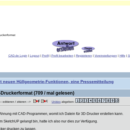
uckerformat
CAD.de Login
|
Logout
|
Profil
|
Profil bearbeiten
|
Registrieren
|
Voreinstellungen
|
Hilfe
|
S
 neuen Hüllgeometrie-Funktionen, eine Pressemitteilung
ruckerformat (709 / mal gelesen)
- editieren / zitieren -->
Unities
abgeben:
e Ahnung mit CAD-Programmen, womit ich Datein für 3D-Drucker erstellen kann.
 SketchUP gelangt bin, hatte ich also nur dies zur Verfügung.
cker drucken zu lassen.