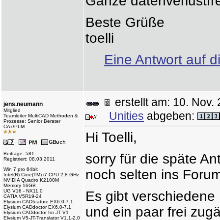
Ganze datenverlustfre
Beste Grüße
toelli
Eine Antwort auf d
erstellt am: 10. No
jens.neumann
Mitglied
Unities
abgeben:
Teamleiter MultiCAD Methoden &
Prozesse; Senior Berater
CAx/PLM
Hi Toelli,
Beiträge: 581
sorry für die späte Ant
Registriert: 08.03.2011
Win 7 pro 64bit
noch selten ins Forum
Intel(R) Core(TM) i7 CPU 2,8 GHz
NVIDIA Quadro K2100M
Memory 16GB
UG V16 - NX11.0
Es gibt verschiedene
CATIA V5R19-24
Elysium CADfeature EX6.0-7.1
Elysium CADdoctor EX6.0-7.1
und ein paar frei zug
Elysium CADdoctor for JT V1
Elysium V5-JT-Translator V1.1-2.0