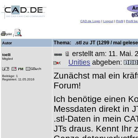
CAD.de Login
|
Logout
|
Profil
|
Profil b
|
Thema: .stl zu JT (1299 / mal gelese
Autor
erstellt am: 11. Ma
toelli
Mitglied
Unities
abgeben:
Zunächst mal ein kräft
Beiträge: 1
Registriert: 11.05.2016
Forum!
Ich benötige einen Ko
Messdaten direkt in J
.stl-Daten in mein 
JTs draus. Kennt Ihr 