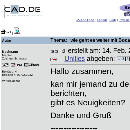
CAD.de Login
|
Logout
|
Profil
|
Profil b
|
Thema: wie geht es weiter mit Bocad
Autor
erstellt am: 14. Fe
fredmann
Mitglied
Unities
abgeben:
Zeichner,Schlosser
Hallo zusammen,
Beiträge: 4
Registriert: 03.02.2022
WIN10,Bocad
kan mir jemand zu de
berichten,
gibt es Neuigkeiten?
Danke und Gruß
------------------