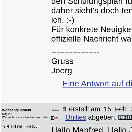
den Schulungsplan fü
daher sieht's doch ten
ich. :-)
Für konkrete Neuigkei
offizielle Nachricht 
------------------
Gruss
Joerg
Eine Antwort auf d
erstellt am: 15. Fe
WolfgangLindfeld
Mitglied
Unities
abgeben:
Wennichdasbeschreibenkoennte!
Hallo Manfred, Hallo 