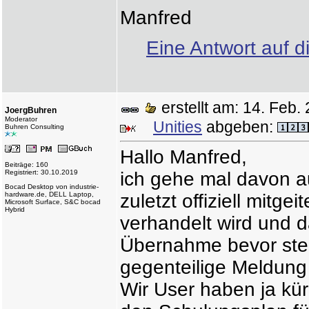
Manfred
Eine Antwort auf d
erstellt am: 14. Fe
JoergBuhren
Moderator
Unities
abgeben:
Buhren Consulting
Hallo Manfred,
Beiträge: 160
Registriert: 30.10.2019
ich gehe mal davon au
Bocad Desktop von industrie-
hardware.de, DELL Laptop,
zuletzt offiziell mitge
Microsoft Surface, S&C bocad
Hybrid
verhandelt wird und d
Übernahme bevor steh
gegenteilige Meldung
Wir User haben ja kür