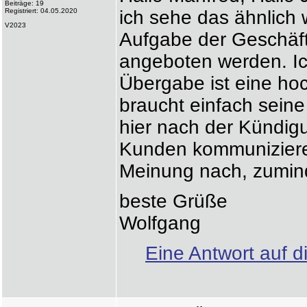
Beiträge: 19
Registriert: 04.05.2020
ich sehe das ähnlich 
V2023
Aufgabe der Geschäf
angeboten werden. I
Übergabe ist eine h
braucht einfach sein
hier nach der Kündigu
Kunden kommunizieren
Meinung nach, zumind
beste Grüße
Wolfgang
Eine Antwort auf d