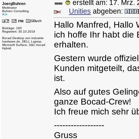
erstellt am: 17. Mr
JoergBuhren
Moderator
Unities
abgeben:
Buhren Consulting
Hallo Manfred, Hallo 
Beiträge: 160
Registriert: 30.10.2019
ich hoffe Ihr habt d
Bocad Desktop von industrie-
hardware.de, DELL Laptop,
erhalten.
Microsoft Surface, S&C bocad
Hybrid
Gestern wurde offizie
Kunden mitgeteilt, da
ist.
Also auf gutes Gelin
ganze Bocad-Crew!
Ich freue mich sehr üb
------------------
Gruss