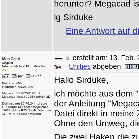
herunter? Megacad ist 
lg Sirduke
Eine Antwort auf d
erstellt am: 13. Fe
Mon Cheri
Mitglied
Unities
abgeben:
Inhaber Michael Klug Metallbau
Hallo Sirduke,
Beiträge: 456
Registriert: 04.04.2007
ich möchte aus dem "
Megacad3D 2025V1/64bit
Megacad Metall 2025V1/64bit 2D
TT
der Anleitung "Mega
Dell Inspiron 16 7610 Intel core
I7-11800H 64bit Arbeitsspeicher
16GB Nvidia RTX Studio Windows
Datei direkt in meine
11 Pro <P>Spacenavigator
Ohne den Umweg, die 
Die zwei Haken die zu