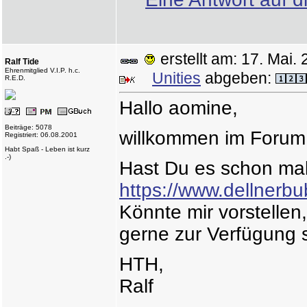
erstellt am: 17. Ma
Ralf Tide
Ehrenmitglied V.I.P. h.c.
Unities
abgeben:
R.E.D.
Hallo aomine,
Beiträge: 5078
willkommen im Foru
Registriert: 06.08.2001
Habt Spaß - Leben ist kurz
.-)
Hast Du es schon mal 
https://www.dellnerb
Könnte mir vorstellen
gerne zur Verfügung s
HTH,
Ralf