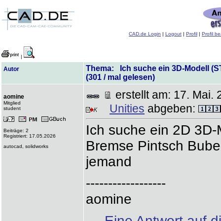
CAD.de Login
|
Logout
|
Profil
|
Profil b
|
Thema: Ich suche ein 3D-Modell (S
Autor
(301 / mal gelesen)
erstellt am: 17. Ma
aomine
Mitglied
Unities
abgeben:
student
Ich suche ein 2D 3D-
Beiträge: 2
Registriert: 17.05.2026
Bremse Pintsch Bube
autocad, solidworks
jemand
------------------
aomine
Eine Antwort auf d