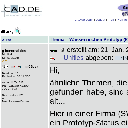
CAD.de Login
|
Logout
|
Profil
|
Profil b
|
Thema: Wasserzeichen Prototyp (82
Autor
erstellt am: 21. Ja
g-konstruktion
Mitglied
Unities
abgeben:
Konstrukteur
Hi,
Beiträge: 481
Registriert: 05.11.2001
ähnliche Themen, die
Athlon II X4 645
PNY Quadro K2200
32GB RAM
gefunden habe, sind 
--
Solidworks 2021
--
alt...
Mod Prosteel-Forum
Hier in einer Firma
ein Prototyp-Status e