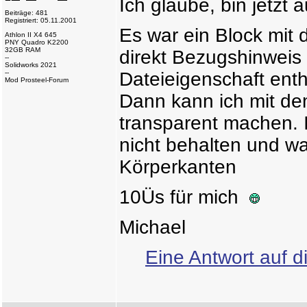
Ich glaube, bin jetzt a
Beiträge: 481
Registriert: 05.11.2001
Es war ein Block mit 
Athlon II X4 645
PNY Quadro K2200
32GB RAM
direkt Bezugshinweis 
--
Solidworks 2021
--
Dateieigenschaft enth
Mod Prosteel-Forum
Dann kann ich mit dem 
transparent machen. I
nicht behalten und wa
Körperkanten
10Üs für mich
Michael
Eine Antwort auf d