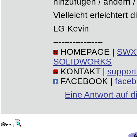
hinzufügen / ändern /
Vielleicht erleichtert 
LG Kevin
------------------
HOMEPAGE |
SWXT
SOLIDWORKS
KONTAKT |
suppor
FACEBOOK |
face
Eine Antwort auf d
|