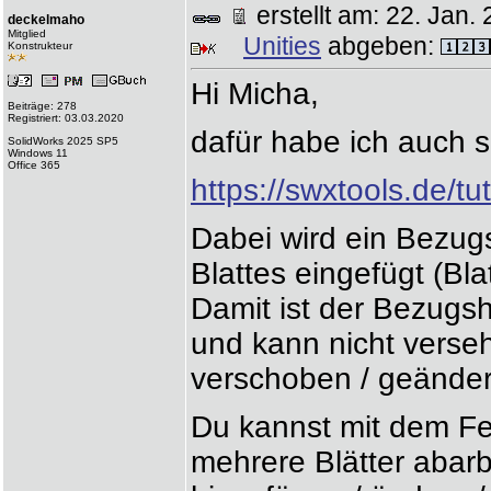
erstellt am: 22. Ja
deckelmaho
Mitglied
Unities
abgeben:
Konstrukteur
Hi Micha,
Beiträge: 278
Registriert: 03.03.2020
dafür habe ich auch 
SolidWorks 2025 SP5
Windows 11
Office 365
https://swxtools.de/t
Dabei wird ein Bezug
Blattes eingefügt (Bl
Damit ist der Bezugs
und kann nicht verseh
verschoben / geänder
Du kannst mit dem F
mehrere Blätter abar