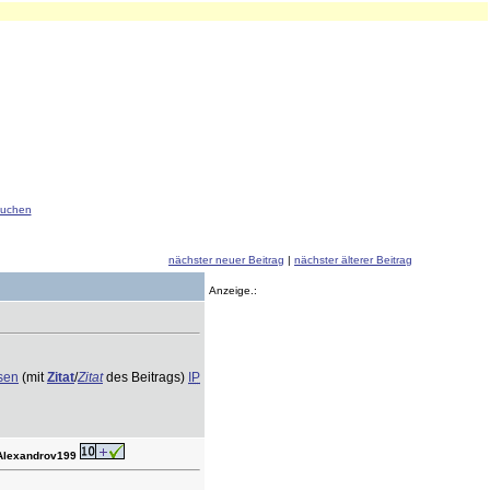
uchen
nächster neuer Beitrag
|
nächster älterer Beitrag
Anzeige.:
ssen
(mit
Zitat
/
Zitat
des Beitrags)
IP
 Alexandrov199