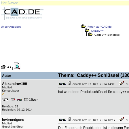
Hot News:
Unser Angebot:
Foren auf CAD.de
CADdy++
Caddy++ Schlüssel
|
Thema: Caddy++ Schlüssel (136
Autor
Alexandrov199
erstellt am: 07. Dez. 2014 14:03
<--
Mitglied
Konstrukteur
hat wer einen Produktschlüssel für caddy++
Beiträge: 21
Registriert: 07.12.2014
hwbrendgens
erstellt am: 08. Dez. 2014 18:17
<--
Mitglied
Geschäftsführer
Die Frage nach Raubkopien ist in diesem For