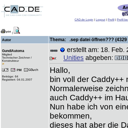
CAD.de Login
|
Logout
|
Profil
|
Profil b
|
Thema: .sep datei öffnen??? (4329 
Autor
erstellt am: 18. Fe
GundlAutoma
Mitglied
Unities
abgeben:
Technischer Zeichner /
Konstrukteur
Hallo,
Beiträge: 64
bin voll der Caddy++ 
Registriert: 04.01.2007
Normalerweise zeichn
auch Caddy++ im Ha
Nun habe ich von ei
bekommen,
dieses hat aber die D