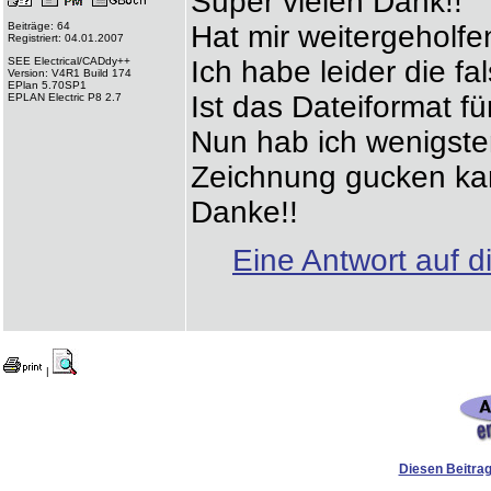
Super vielen Dank!!
Beiträge: 64
Hat mir weitergeholfe
Registriert: 04.01.2007
SEE Electrical/CADdy++
Ich habe leider die fa
Version: V4R1 Build 174
EPlan 5.70SP1
Ist das Dateiformat f
EPLAN Electric P8 2.7
Nun hab ich wenigsten
Zeichnung gucken ka
Danke!!
Eine Antwort auf d
|
Diesen Beitrag