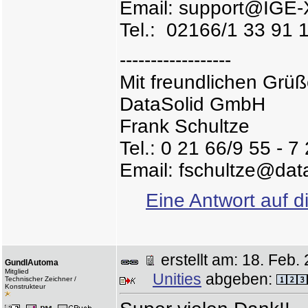
Email: support@IGE
Tel.: 02166/1 33 91 
------------------
Mit freundlichen Grü
DataSolid GmbH
Frank Schultze
Tel.: 0 21 66/9 55 - 7
Email: fschultze@dat
Eine Antwort auf d
erstellt am: 18. Fe
GundlAutoma
Mitglied
Unities
abgeben:
Technischer Zeichner /
Konstrukteur