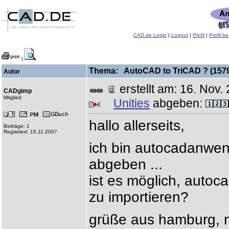
CAD.de Login
|
Logout
|
Profil
|
Profil b
|
Thema: AutoCAD to TriCAD ? (1579
Autor
erstellt am: 16. No
CADgimp
Mitglied
Unities
abgeben:
hallo allerseits,
Beiträge: 1
Registriert: 15.11.2007
ich bin autocadanwen
abgeben ...
ist es möglich, autoca
zu importieren?
grüße aus hamburg, 