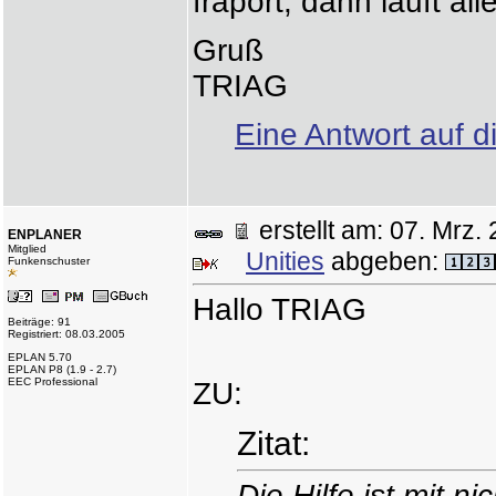
fraport, dann läuft all
Gruß
TRIAG
Eine Antwort auf d
erstellt am: 07. Mr
ENPLANER
Mitglied
Unities
abgeben:
Funkenschuster
Hallo TRIAG
Beiträge: 91
Registriert: 08.03.2005
EPLAN 5.70
EPLAN P8 (1.9 - 2.7)
EEC Professional
ZU:
Zitat:
Die Hilfe ist mit n