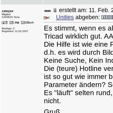
erstellt am: 11. Fe
cateyes
Mitglied
Unities
abgeben:
CAD/EDV Verw.
Es stimmt, wenn es al
Beiträge: 2
Registriert: 11.02.2007
Tricad wirklich gut. 
Die Hilfe ist wie ein
d.h. es wird durch Bil
Keine Suche, Kein Ind
Die (teure) Hotline ve
ist so gut wie immer 
Parameter ändern? S
Es "läuft" selten rund
nicht.
Gruß