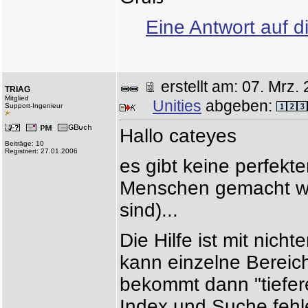
Eine Antwort auf d
erstellt am: 07. Mr
TRIAG
Mitglied
Unities
abgeben:
Support-Ingenieur
Hallo cateyes
Beiträge: 10
Registriert: 27.01.2006
es gibt keine perfe
Menschen gemacht wer
sind)...
Die Hilfe ist mit nic
kann einzelne Bereic
bekommt dann "tiefere
Index und Suche fehle