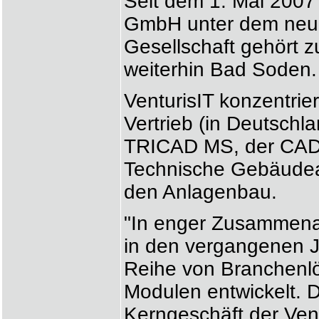
Seit dem 1. Mai 2007 
GmbH unter dem neu
Gesellschaft gehört z
weiterhin Bad Soden.
VenturisIT konzentrie
Vertrieb (in Deutschl
TRICAD MS, der CAD/
Technische Gebäudea
den Anlagenbau.
"In enger Zusammena
in den vergangenen 
Reihe von Branchenlö
Modulen entwickelt. D
Kerngeschäft der Vent