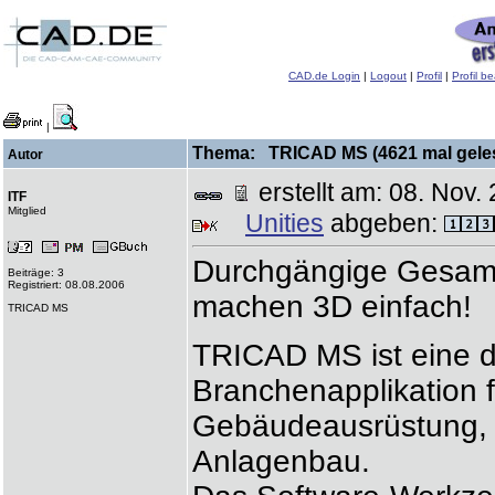
CAD.de Login
|
Logout
|
Profil
|
Profil b
|
Thema: TRICAD MS (4621 mal gele
Autor
erstellt am: 08. No
ITF
Mitglied
Unities
abgeben:
Durchgängige Gesamt
Beiträge: 3
Registriert: 08.08.2006
machen 3D einfach!
TRICAD MS
TRICAD MS ist eine 
Branchenapplikation f
Gebäudeausrüstung, 
Anlagenbau.