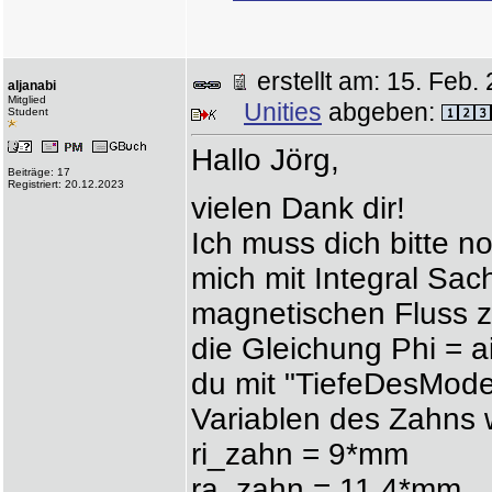
erstellt am: 15. Fe
aljanabi
Mitglied
Unities
abgeben:
Student
Hallo Jörg,
Beiträge: 17
Registriert: 20.12.2023
vielen Dank dir!
Ich muss dich bitte n
mich mit Integral Sac
magnetischen Fluss 
die Gleichung Phi = 
du mit "TiefeDesModel
Variablen des Zahns 
ri_zahn = 9*mm 
ra_zahn = 11.4*