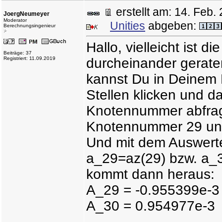
erstellt am: 14. Fe
JoergNeumeyer
Moderator
Unities
abgeben:
Berechnungsingenieur
Hallo, vielleicht ist
Beiträge: 37
Registriert: 11.09.2019
durcheinander geraten
kannst Du in Deinem 
Stellen klicken und da
Knotennummer abfrage
Knotennummer 29 und
Und mit dem Auswert
a_29=az(29) bzw. a_
kommt dann heraus:
A_29 = -0.955399e-3
A_30 = 0.954977e-3