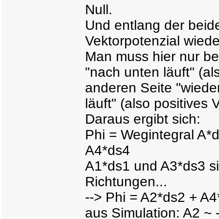
Null.
Und entlang der beide
Vektorpotenzial wiede
Man muss hier nur be
"nach unten läuft" (a
anderen Seite "wieder
läuft" (also positives 
Daraus ergibt sich:
Phi = Wegintegral A*
A4*ds4
A1*ds1 und A3*ds3 si
Richtungen...
--> Phi = A2*ds2 + A
aus Simulation: A2 ~