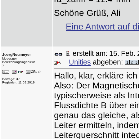
Schöne Grüß, Ali
Eine Antwort auf d
erstellt am: 15. Fe
JoergNeumeyer
Moderator
Unities
abgeben:
Berechnungsingenieur
Hallo, klar, erkläre ich
Beiträge: 37
Registriert: 11.09.2019
Also: Der Magnetische
typischerweise als In
Flussdichte B über ei
genau das gleiche, a
Leiter ermitteln, ind
Leiterquerschnitt integ