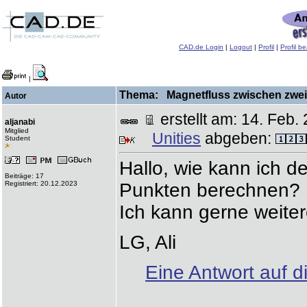
CAD.de Login
|
Logout
|
Profil
|
Profil b
|
Thema: Magnetfluss zwischen zwei 
Autor
erstellt am: 14. Fe
aljanabi
Mitglied
Unities
abgeben:
Student
Hallo, wie kann ich 
Beiträge: 17
Registriert: 20.12.2023
Punkten berechnen?
Ich kann gerne weite
LG, Ali
Eine Antwort auf d