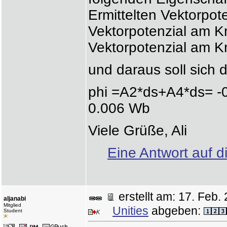
Ermittelten Vektorpot
Vektorpotenzial am 
Vektorpotenzial am 
und daraus soll sich 
phi =A2*ds+A4*ds= -
0.006 Wb
Viele Grüße, Ali
Eine Antwort auf d
erstellt am: 17. Fe
aljanabi
Mitglied
Unities
abgeben:
Student