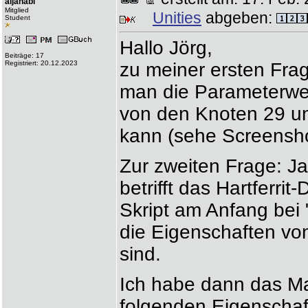
aljanabi
Mitglied
Unities
abgeben:
Student
Hallo Jörg,
Beiträge: 17
Registriert: 20.12.2023
zu meiner ersten Fra
man die Parameterwer
von den Knoten 29 
kann (sehe Screensho
Zur zweiten Frage: J
betrifft das Hartferr
Skript am Anfang bei
die Eigenschaften vo
sind.
Ich habe dann das M
folgenden Eigenschaf