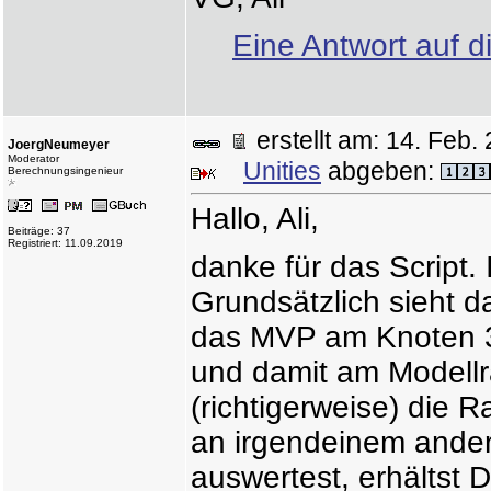
Eine Antwort auf d
erstellt am: 14. Fe
JoergNeumeyer
Moderator
Unities
abgeben:
Berechnungsingenieur
Hallo, Ali,
Beiträge: 37
Registriert: 11.09.2019
danke für das Script.
Grundsätzlich sieht d
das MVP am Knoten 3
und damit am Modellra
(richtigerweise) die
an irgendeinem ande
auswertest, erhältst 