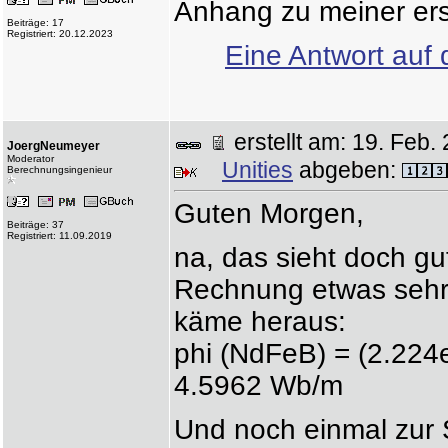
Anhang zu meiner er
Beiträge: 17
Registriert: 20.12.2023
Eine Antwort auf 
erstellt am: 19. Fe
JoergNeumeyer
Moderator
Unities
abgeben:
Berechnungsingenieur
Guten Morgen,
Beiträge: 37
Registriert: 11.09.2019
na, das sieht doch gut
Rechnung etwas sehr 
käme heraus:
phi (NdFeB) = (2.224
4.5962 Wb/m
Und noch einmal zur S