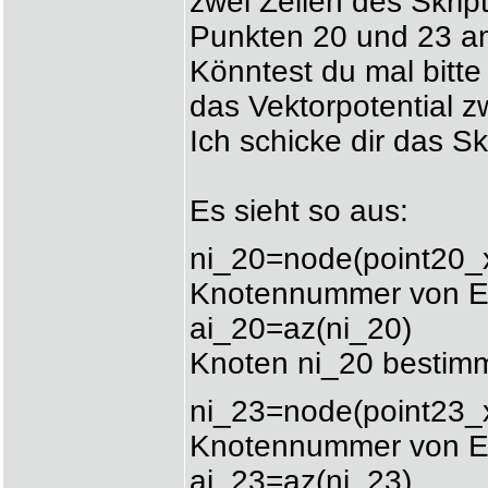
zwei Zeilen des Skri
Punkten 20 und 23 am
Könntest du mal bitt
das Vektorpotential 
Ich schicke dir das Sk
Es sieht so aus:
ni_20=node(point
Knotennummer von E
ai_20=az(ni_2
Knoten ni_20 bestim
ni_23=node(point
Knotennummer von E
ai_23=az(ni_2