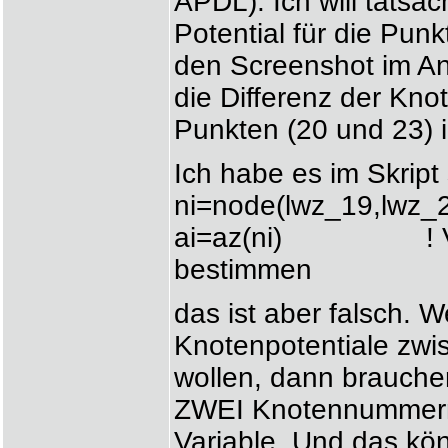
APDL). Ich will tatsäc
Potential für die Pun
den Screenshot im An
die Differenz der Kno
Punkten (20 und 23) i
Ich habe es im Skript
ni=node(lwz_19,lwz_
ai=az(ni) ! Vekto
bestimmen
das ist aber falsch. W
Knotenpotentiale zwi
wollen, dann brauchen
ZWEI Knotennummern.
Variable. Und das könn